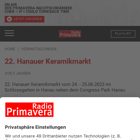
ON AIR
DER PRIMAVERA-NACHTSCHWÄRMER
CHER — IF I COULD TURN BACK TIME
JETZT ANHÖREN
PLAYLIST
HOME
VERANSTALTUNGEN
22. Hanauer Keramikmarkt
VOR 3 JAHREN
22. Hanauer Keramikmarkt vom 24. - 25.06.2023 im
Schlossgarten in Hanau neben dem Congress Park Hanau
Beim Hanauer Keramikmarkt im Schlossgarten bieten
Keramiker selbst gefertigte Keramiken an, präsentieren
herausragende Werke der Keramikkunst und zeigen ihr
handwerkliches Können.
Wer auf der Suche nach dem gewissen Etwas und
zauberhaften Töpferein ist, sollte sich die Kollektionen und
Einzelstücke nicht entgehen lassen.