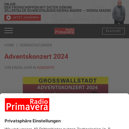
ON AIR
DER FRÜHSCHOPPEN MIT DIETER DÖRING
ZILLERTALER SCHÜRZENJÄGER/SIERRA MADRE — SIERRA MADRE
JETZT ANHÖREN
PLAYLIST
HOME
VERANSTALTUNGEN
Adventskonzert 2024
VOR EINEM JAHR IN
KONZERTE