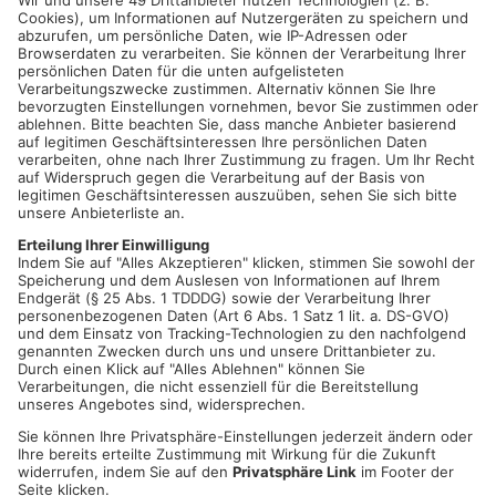
Oswald Sattler, der als Volksmusikant im deutschsprachigen
Raum alles erreicht hat, was man nur erreichen kann, findet in
der Kirche wieder zu der inneren Gelassenheit zurück, die ihn
auszeichnet.
Datum und Uhrzeit
Sa. 07. Dez. 2024, 17:00 Uhr - Sa. 07. Dez. 2024, 23:30 Uhr
ICAL
GOOGLE
YAHOO
Standort
Pfarrkirche Mariä Himmelfahrt & St. Peter und Paul