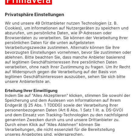
Schaafheim. Zeitgenössischer, moderner Kindertanz – ab
November erlernen Kinder im Alter von vier bis zwölf Jahren
den kreativen Umgang mit Musik und Bewegung in der
Aureliana Dance Company. Tanzlehrerin Eva-Maria Scardicchio
trainiert in altersgerechten Gruppen mittwochs und freitags die
Koordination und Motorik der Nachwuchstänzer*innen.
Gleichermaßen wird die Muskulatur gedehnt und aufgebaut
und die Wahrnehmung von Raum und Musik geschult. Unter
der Leitung der Vollbluttänzerin lernen die Kinder in der großen
Freiheit(Rittersloch 2) sich zu mitreißender Musik in
ausdrucksstarken Choreographien kreativ und tänzerisch zu
entfalten. Wie von selbst werden dabei auch das
Selbstbewusstsein der Tanzzöglinge gestärkt und das Takt-
und Rhythmusgefühl geschult. Doch es wird bei der Aureliana
Dance Company nicht nur beim reinen Trainieren der
Choreografien bleiben. „Die Kinder werden in regelmäßigen
Abständen auch die Möglichkeit haben in liebevollen Shows