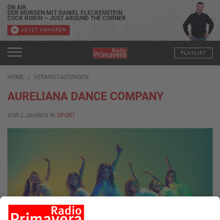
ON AIR
DER MORGEN MIT DANIEL FLECKENSTEIN
COCK ROBIN — JUST AROUND THE CORNER
JETZT ANHÖREN
PLAYLIST
HOME
VERANSTALTUNGEN
AURELIANA DANCE COMPANY
VOR 2 JAHREN IN
SPORT