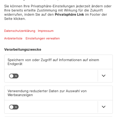
und Aufführungen ihr Können zu zeigen.“, so die
leidenschaftliche Tanzlehrerin. Zuletzt war Eva-Maria
Scardicchio auf der Bühne als märchenhafte Prinzessin
Aureliana beim gleichnamigen Stück, mit Maddin Schneider, zu
sehen. Ab Ende des Jahres ist sie wieder mit „Aureliana - Das
Tanz- und Mitmachmärchen“ auf den Brettern der Region zu
erleben.
Beginn: November
Schaafheim GROSSE FREIHEIT
Kurse: mittwochs und freitags
Datum und Uhrzeit
Mi. 01. Nov. 2023, 00:00 Uhr - Fr. 03. Nov. 2023, 23:30 Uhr
ICAL
GOOGLE
YAHOO
Standort
Schaafheim