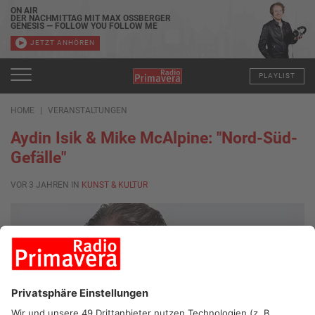
ON AIR
DER NACHMITTAG MIT MAX OSSBERGER
GENESIS — FOLLOW YOU FOLLOW ME
JETZT ANHÖREN
PLAYLIST
HOME
VERANSTALTUNGEN
Aydin Isik & Mike McAlpine: "Nord-Süd-
Gefälle"
VOR 3 JAHREN IN
KUNST & KULTUR