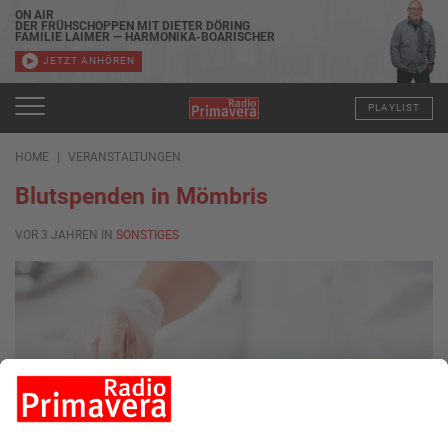
ON AIR
DER FRÜHSCHOPPEN MIT DIETER DÖRING
FAMILIE LAIMER — HARMONIKA-BOARISCHER
JETZT ANHÖREN
PLAYLIST
HOME
VERANSTALTUNGEN
Blutspenden in Mömbris
VOR 3 JAHREN IN
SONSTIGES