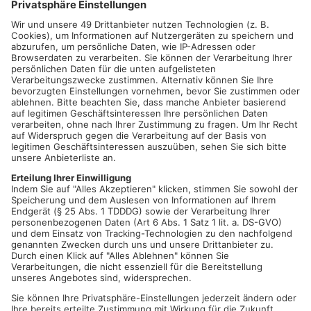
Blut spenden kann jeder gesunde Mensch mit einem
Körpergewicht von mindestens 50kg, ab dem 18. Geburtstag
bis zum 73. Geburtstag. Erstspender dürfen bis zum 64.
Geburtstag mit dem Spenden beginnen.
Zwischen zwei Blutspenden muss ein Mindestabstand von 55
spende freien Tagen eingehalten werden, um einem
Eisenmangel vorzubeugen. Innerhalb von 12 Monaten dürfen
Frauen 4 Mal und Männer 6 Mal Blut spenden.
Damit die Blutspende gut vertragen wird, ist es wichtig im
Voraus ausreichend zu essen und zu trinken. Spenden ohne
Termin sind auch weiterhin möglich. Um jedoch Wartezeiten
zu vermeiden und besser planen zu können, bitte einen Termin
reservieren. Am besten über die Blutspende-App, oder auf der
Internetseite
www.blutspendedienst.com/moembris