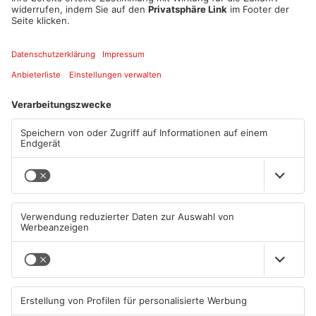
Datum und Uhrzeit
Mo. 17. Apr. 2023, 16:30 Uhr - Mo. 17. Apr. 2023, 21:30 Uhr
ICAL
GOOGLE
YAHOO
Standort
Ivo-Zeiger-Schule
Fronhofen 3
63776 Mömbris
ANZEIGE