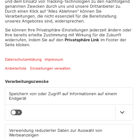
eine zarte Liebesgeschichte.
Doch ihre Suche bleibt nicht ungefährlich: Ein mysteriöser
Gegenspieler ist ihnen auf den Fersen und versucht, die
Wahrheit ans Licht zu bringen.
Am Ende steht die große Frage:
*Ist Anya wirklich Anastasia – oder nur eine sehr gute Illusion?
*
Das Musical verbindet historische Ereignisse mit Märchen,
Emotionen und eindrucksvoller Musik – eine Geschichte über
Identität, Hoffnung und die Suche nach dem eigenen Platz in
der Welt.
Die Veranstaltungen von MainMusical haben sich vom
Geheimtipp zu einer der größten Kulturattraktionen im
Landkreis entwickelt. Heute ist der engagierte Amateurverein
weit über die Region hinaus im gesamten deutschsprachigen
Raum bekannt.
Zu den erfolgreichsten Produktionen zählen unter anderem
Artus – Excalibur, Das Phantom der Oper und Die drei
Musketiere, die das Publikum Jahr für Jahr begeistern.