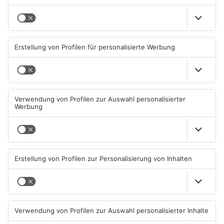
Freuen Sie sich auf einen unvergesslichen Musicalabend in
einzigartiger Atmosphäre: In historischer Kulisse auf der
Clingenburg, hoch über den Dächern von Klingenberg am Main,
verschmelzen mitreißende Musik, beeindruckende
Inszenierung und besondere Spielstätte zu einem einmaligen
Erlebnis.
Datum und Uhrzeit
Do. 16. Juli 2026, 19:30 Uhr - Do. 16. Juli 2026, 23:00 Uhr
ICAL
GOOGLE
YAHOO
Standort
Clingenburg
LOCATION LINK
ANZEIGE