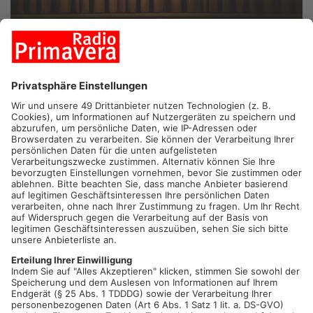
Das Musical *Anastasia* erzählt eine geheimnisvolle,
romantische und zugleich spannende Geschichte, die lose auf
der Legende der verschollenen russischen Zarentochter
basiert.
Im Mittelpunkt steht die junge Frau *Anya, die unter
Gedächtnisverlust leidet und nicht weiß, wer sie wirklich ist.
Im Russland nach der Revolution begegnet sie dem
charmanten Betrüger **Dmitri* und seinem Freund *Wlad, die
auf der Suche nach einer Frau sind, die sich als die
verschwundene Großfürstin **Anastasia* ausgeben kann – um
eine Belohnung zu kassieren.
Gemeinsam reisen sie von Sankt Petersburg nach Paris, wo
angeblich Anastasias Großmutter lebt. Auf dieser Reise
beginnt Anya, sich immer mehr an ihre Vergangenheit zu
erinnern. Gleichzeitig entwickelt sich zwischen ihr und Dmitri