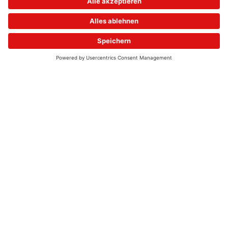
© 2026 - UKW-Frequenzen 100,4 & 99,4 & 90,8 | DAB+ | Alexa