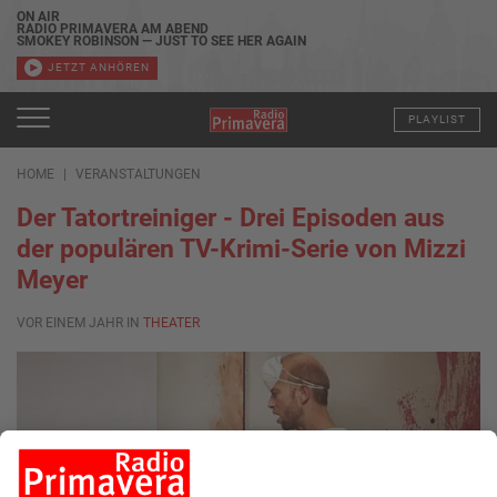
ON AIR
RADIO PRIMAVERA AM ABEND
SMOKEY ROBINSON — JUST TO SEE HER AGAIN
JETZT ANHÖREN
PLAYLIST
HOME
VERANSTALTUNGEN
Der Tatortreiniger - Drei Episoden aus
der populären TV-Krimi-Serie von Mizzi
Meyer
VOR EINEM JAHR IN
THEATER