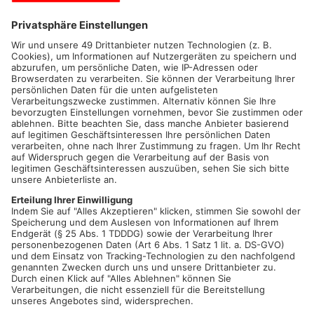
Wenn alle anderen weg sind, der Mörder, die Kriminalbeamten,
die Spurensicherung, wenn nur noch die Leiche da ist, dann
schlägt seine Stunde!
Dann kommt Heiko „Schotty“ Schotte! Dann wird das entfernt,
was keiner mehr braucht und was keiner sehen will. Die Reste
der Verbrechen. Seien die Orte auch noch so grauenvoll,
Schotty schreckt nichts. Es ist eine Wissenschaft. Mit
Bürsten, Schrubbern, Seife, Schwämmen und chemischen
Substanzen betritt er die Tatorte und putzt. Vor allem braucht
er aber Empathie und Geistesgegenwärtigkeit. Denn „Schotty“
ist nie allein. Er begegnet völlig fremden Menschen:
Hinterbliebenen oder Bekannten der Opfer, Leuten, die zufällig
vorbeikommen oder den Geistern der Ermordeten. Alle
befinden sich in emotionalen Ausnahmezuständen. Sie wollen