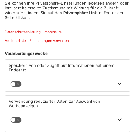
reden, alles grundsätzlich klären. „Schotty“ wird zur
alltagsphilosophischen Projektionsfläche, muss erläutern,
trösten und die Dinge wieder in Ordnung bringen.
Am Anfang stand ein Experiment. Im November 2011 drehte
der NDR in Hamburg vier Folgen einer neuen Kurz-Serie. Aber
„Der Tatortreiniger“ wurde zu einem Kulthit und bereits 2012
mit dem Grimme-Preis gekrönt.
Datum und Uhrzeit
Sa. 08. Feb. 2025, 19:30 Uhr - Sa. 08. Feb. 2025, 23:30 Uhr
ICAL
GOOGLE
YAHOO
Standort
Stadttheater Bühne 1
Schlossgasse 8
63739 Aschaffenburg
ANZEIGE