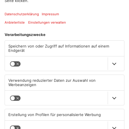
Standort
Jugendverkehrsschule Aschaffenburg
Kleine Schönbuschallee 17
63741 Aschaffenburg
ANZEIGE