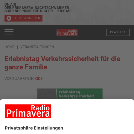
ON AIR
DER PRIMAVERA-NACHTSCHWÄRMER
SIXPENCE NONE THE RICHER — KISS ME
JETZT ANHÖREN
PLAYLIST
HOME
VERANSTALTUNGEN
Erlebnistag Verkehrssicherheit für die
ganze Familie
VOR 2 JAHREN IN
KIDS