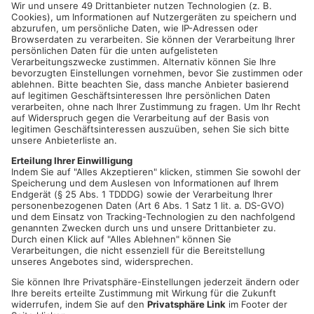
Die Jugendverkehrsschule Aschaffenburg bietet am
Erlebnistag Verkehrssicherheit Aktionen für die ganze Familie
an. Ob beim Rutschauto Parcours oder dem Fahrrad-Parcours,
jede Altersklasse findet hier ihren eigenen kleinen Wettkampf.
Für das leibliche Wohl ist natürlich gesorgt.
Bei Regenwetter entfällt die Veranstaltung.
Datum und Uhrzeit
So. 09. Juni 2024, 10:00 Uhr - So. 09. Juni 2024, 16:00 Uhr
ICAL
GOOGLE
YAHOO