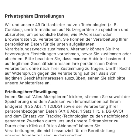
Erwin Pelzig, Hartmut und Dr. Göbel sind wieder da! Mitten im
Corona-Sommer 2021 feierte Frank-Markus Barwasser die
Premiere von „Der Wunde Punkt“ Aber welchen wunden Punkt
hat Erwin Pelzig diesmal ausgemacht? Was treibt ihn um?
Frank-Markus Barwasser lieferte einen ersten Vorgeschmack
in seiner neuen Sendung: „Beim Pelzig auf der Bank“ in 3-SAT.
Noch besser ist er aber LIVE! Zu erleben am 18. Juni 2023 im
BÜRGERZENTRUM Elsenfeld.
“Der Mensch ist weder die Krone der Schöpfung, noch der
Mittelpunkt des Universums. Und der Homo Sapiens ist im
Grunde auch nur ein triebgesteuerter Affe, der nichts im Griff
hat. Sigmund Freud hielt diese bitteren Erkenntnisse für die
drei großen Kränkungen der Menschheit.”
Seit Freud sind noch ein paar Kränkungen mehr entdeckt
worden. Und die Corona-Krise beweist erneut die maßlose