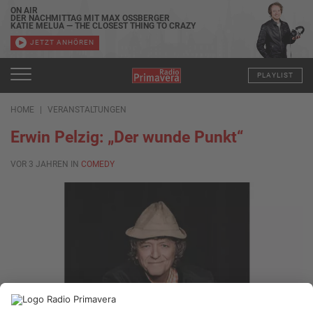
ON AIR
DER NACHMITTAG MIT MAX OSSBERGER
KATIE MELUA — THE CLOSEST THING TO CRAZY
JETZT ANHÖREN
PLAYLIST
HOME
VERANSTALTUNGEN
Erwin Pelzig: „Der wunde Punkt“
VOR 3 JAHREN IN
COMEDY