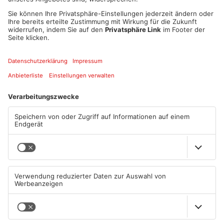
Selbstüberschätzung des Menschen. Vor allem legt sie die
größte Kränkung offen: des Menschen Sterblichkeit. Wird
Künstliche Intelligenz helfen, die Sterblichkeit abzuschaffen?
Oder wird Künstliche Intelligenz nicht überhaupt die Mutter
aller Kränkungen, weil sie den Homo Sapiens zum Statisten
degradiert und überflüssig macht? Welche Chancen es gibt, die
Anwesenheit unserer Spezies auf der Erde weiterhin zu
rechtfertigen, will Frank-Markus Barwasser in seinem neuen
Kabarettprogramm “Der wunde Punkt” aufzeigen. Dafür schickt
er wiederum sein Alter Ego, den unerschütterlichen Erwin
Pelzig, auf die Bühne – damit bei aller Kränkung zumindest die
Zuversicht nicht auf der Strecke bleibt.
Datum und Uhrzeit
So. 18. Juni 2023, 18:00 Uhr - So. 18. Juni 2023, 21:30 Uhr
ICAL
GOOGLE
YAHOO
Standort
Bürgerzentrum Elsenfeld
Mühlweg 9