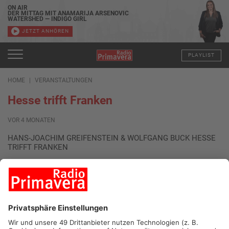
ON AIR
DER MITTAG MIT ANAMARIJA ARSENOVIC
WATERSHED — INDIGO GIRL
JETZT ANHÖREN
PLAYLIST
HOME
VERANSTALTUNGEN
Hesse trifft Franken
VOR 4 MONATEN
HANS-JOACHIM GREIFENSTEIN & WOLFGANG BUCK HESSE
TRIFFT FRANKEN
Kabarett & Songs Wolfgang Buck, dialektischer Songkünstler
aus Franken, und Hans-Joachim Greifenstein,
schläschtbabbelnde Wortschleuder aus Hessen, haben so
einiges gemeinsam: Beide waren hauptamtliche
Berufschristen, aber Gott sei Dank in der evangelischen
Abteilung, d.h. sie müssen nicht erschrecken, wenn ihre Kinder
auf der Straße „Babba“ zu ihnen sagen. Beide kennen von
Berufs wegen die Menschen und haben sie privat trotzdem