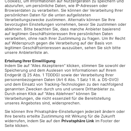
noch lieb. Und beide gehen gerne auf die Bühne, um dieser
Liebe Ausdruck zu verleihen. Nun machen sie es auch noch
gemeinsam. Hier lacht zusammen, was zusammengehört.
Datum und Uhrzeit
Fr. 20. März 2026, 19:30 Uhr - Fr. 20. März 2026, 23:30 Uhr
ICAL
GOOGLE
YAHOO
Standort
Streitberghalle
Mechenharder Straße 302
63906 Erlenbach/Streit
ANZEIGE