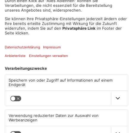
Welt am eigenen Durst zu ertrinken?
Der eigentliche Skandal ist jedoch, was den Menschen im
Lande des Reinheitsgebotes als trinkbar vorgesetzt wird: In
einem Fruchtsaftgetränk können gerade mal 6 % Frucht
enthalten sein. Der Rest sind Zucker, Farbstoffe, Aromastoffe
… Wenn Sie ein „Shampoo Kiwi-Mango“ kaufen, haben Sie mehr
Obst im Korb.
Und dann ist da noch der Alkohol! Selbst die Leistungsträger
dieser Gesellschaft langen heute kräftig zu. Es gibt
Krankenhäuser, da schwankt die Chefarztvisite als Polonaise
ins Zimmer. Sogar im Flugzeug kann man nicht mehr sicher
sein: Wer hat mehr getankt, die Maschine oder der Pilot?
Ein Mann bringt Klarheit in die trüben Gewässer deutscher
Trinkkultur: Philipp Weber! „DURST – Warten auf Merlot“ ist ein
furioses Meisterwerk der komischen Volksaufklärung.
Tickets
Vorverkauf
21 EUR
TICKETSTORE