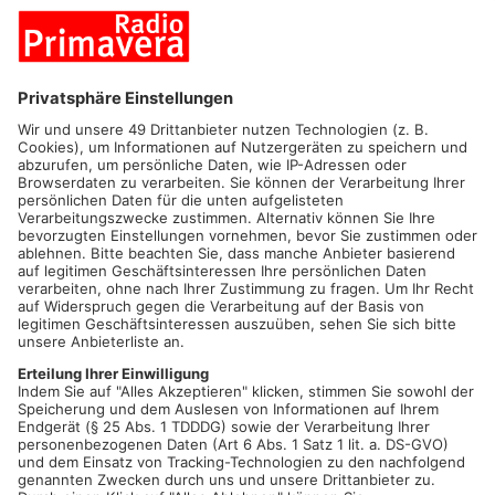
Am Samstag, den 20. Juli 2024 wird der Kabarettist Philipp
Weber (aus Amorbach) ab 20:00 Uhr zum 2. Mal in der Sport-
und Kulturhalle des VfL Mönchberg in der Sudetenstraße 1 mit
seinem Programm: "DURST - Warten auf Merlot" auftreten.
In der Pause und nach dem Auftritt wird es, wie bei den VfL-
Kabarett-Veranstaltungen üblich, Verpflegung mit Speis &
Trank geben. Die gesamten Einnahmen gehen auf das Konto
des Fördervereins für den Turnhallenbau.
Zum Programm:
Vernünftiges Trinken will gelernt sein: Kakao ist Koks für
Kinder. Tee macht fahruntüchtig ab 0,8 Kamille. Für eine gute
Tasse Kaffee braucht man 140 Liter Wasser. Auch Öle, Gase
und Erze werden aus diesem Planeten gepresst wie der Saft
aus einer überreifen Orange! Man fragt sich wirklich: Droht die