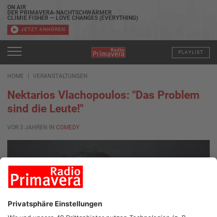
ON AIR
DER PRIMAVERA-NACHTSCHWÄRMER
CLIMIE FISHER — LOVE CHANGES (EVERYTHING)
JETZT ANHÖREN
PLAYLIST
HOME
VERANSTALTUNGEN
Nektarios Vlachopoulos: "Das Problem
sind die Leute!"
VOR 3 JAHREN IN
COMEDY