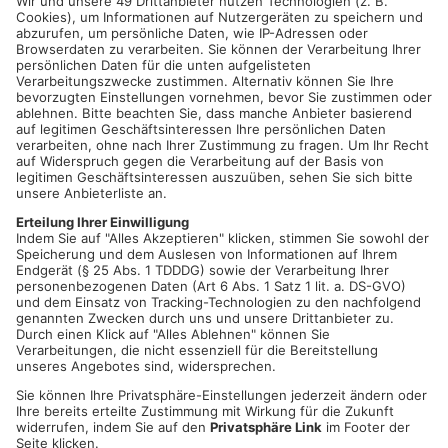
Nektarios Vlachopoulos ist wahrscheinlich der beste Mensch
der Welt, denn er mag Ehrlichkeit, Frieden und dass all ihn
mögen. Die unglaubliche Kraft der Selbstironie ermöglicht es
ihm, sich mühelos mit allen Hindernissen abzufinden und
macht ihn immun gegen Vernunft und Reife.
Datum und Uhrzeit
Sa. 11. Feb. 2023, 20:00 Uhr - Sa. 11. Feb. 2023, 23:59 Uhr
ICAL
GOOGLE
YAHOO
Standort