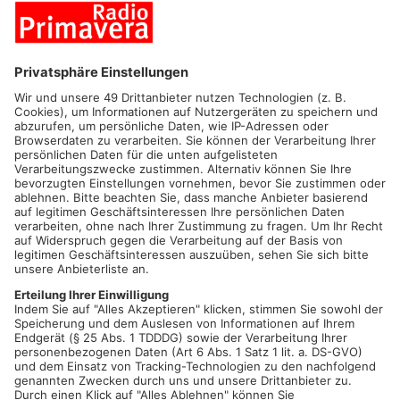
Live im Museumshof: Es gibt noch Karten für das Konzert am
15. Juli
Viele Gäste hatten sich eine Wiederholung gewünscht, jetzt
kann die Kultourismusabteilung der Stadt Gelnhausen diesem
Wunsch nachkommen: Im Rahmen der Reihe „Live im
Museumshof“ begeistert am Freitag, 15. Juli 2022, ab 19 Uhr
(Einlass ab 18 Uhr) Paddy Schmidt sein Publikum im Hof des
Gelnhäuser Museums (Stadtschreiberei 3, am Obermarkt). Der
Frontmann der bekannten Irish-Folk-Band „Paddy Goes To
Holyhead“, ist nicht nur ein charismatischer Sänger, sondern
auch ein hervorragender Mundharmonikaspieler. Aber Paddy
Schmidt unterhält bei seinen Solo-Auftritten nicht nur bestens
mit seiner vorzüglichen Musikauswahl, sondern auch mit
seinen Ansagen.
Es gibt einen Getränkeverkauf vor Ort, allerdings Sekt und