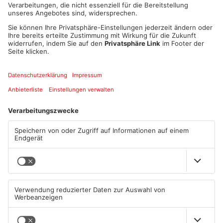
Wein nur in kleinen Flaschen. Bier und Apfelwein sind
ebenfalls erhältlich und natürlich nichtalkoholische Getränke.
Gläser bitte selbst mitbringen! Speisen werden nicht
angeboten, allerdings dürfen die Gäste gerne ihre eigene
„Brotzeit“ mitbringen. Karten gibt es nur im Vorverkauf bei der
Tourist-Information, Telefon 06051 830-300 (Öffnungszeiten
Montag bis Freitag 10 Uhr bis 16.30 Uhr; Samstag und Sonntag
10.30 Uhr bis 16 Uhr) oder im Webshop unter
www.gelnhausen.de
zum Preis von je 12 Euro.
Kultourismusabteilung
Tickets
Vorrätig
12 EUR
TICKETSTORE
Datum und Uhrzeit