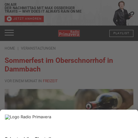
ON AIR
DER NACHMITTAG MIT MAX OSSBERGER
TRAVIS — WHY DOES IT ALWAYS RAIN ON ME
JETZT ANHÖREN
PLAYLIST
HOME
VERANSTALTUNGEN
Sommerfest im Oberschnorrhof in
Dammbach
VOR EINEM MONAT IN
FREIZEIT