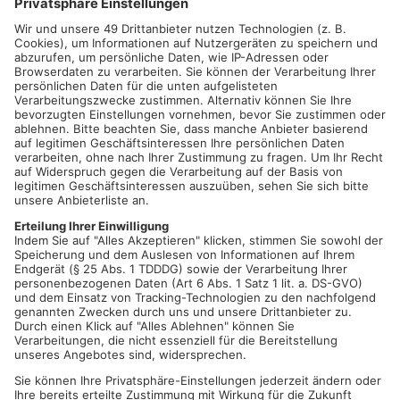
Vom 12. bis 14. Juni lädt der Hotel- und Landgasthof
Oberschnorrhof in Dammbach zu einem großen Sommerfest
ein.
Geplant ist ein buntes Programm für die ganze Familie. Unter
anderem gibt es eine Hüpfburg, Alpaka-Besichtigungen,
tägliche Livemusik sowie verschiedene Spiele und
Wettbewerbe.
Am Sonntag findet zusätzlich ein Gottesdienst statt. Dabei
wird auch der neue Biergarten gesegnet. Außerdem gibt es ein
Gedenken an die Verstorbenen.
Das Oberschnorrhof-Team lädt alle herzlich ein,
vorbeizukommen und gemeinsam ein sommerliches
Festwochenende in Dammbach zu erleben.