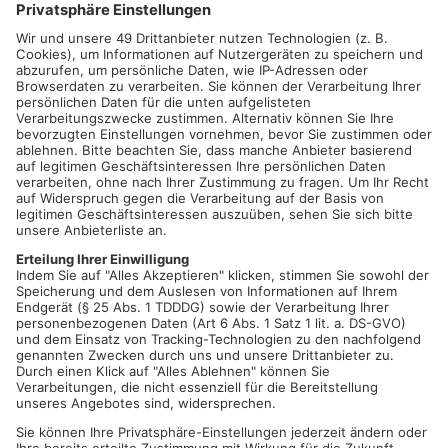
Sieben Menschen treffen sich auf der Bühne, sieben
verschiedene Lebenswege und alle haben nur ein
Ziel: Zeug
erledigen! Im Hamsterrad des Alltags vorankommen! Immer
weiter. Höher. Schneller.
Aufregender.
–
Stop!
–
Müssen sie
wirklich ALLES tun, was
wir tun müssen? Jeden Move
mitmachen?
Wäre doch schön, mal kurz auszuatmen und zur
Ruhe zu kommen. Einfach da sein. Chillen und die
Zeit
vergehen lassen. Und die Aufmerksamkeit auf das lenken,
was ihnen wirklich wichtig ist.
Slow Motion
–
Roller Coaster
ist eine höchst physische,
humorvolle und unterhaltsame Einladung ans
Publikum, unser
normiertes Tempo in Frage zu stellen. Gemeinsam mit dem
Regisseur und
Choreografen Leandro Kees und drei jungen
Frankfurter Performer*innen geht das Theaterhaus
Ensembl
e
der Frage nach, wie sich heute Körper begegnen, die fast zwei
Jahre Distanz erfahren haben.
Wie sie einander nahekommen