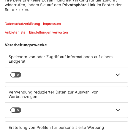
oder eben nicht. Wie sich Normen verändert haben
–
und das
nicht nur
auf der Bühne.
Datum und Uhrzeit
Di. 06. Dez. 2022, 14:30 Uhr - Di. 06. Dez. 2022, 16:00 Uhr
ICAL
GOOGLE
YAHOO
Standort
Stadttheater Aschaffenburg
ANZEIGE