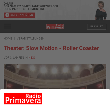
ON AIR
DER SAMSTAG MIT LIANE WIRZBERGER
JOHN PARR — ST. ELMOS FIRE
JETZT ANHÖREN
PLAYLIST
HOME
VERANSTALTUNGEN
Theater: Slow Motion - Roller Coaster
VOR 3 JAHREN IN
KIDS