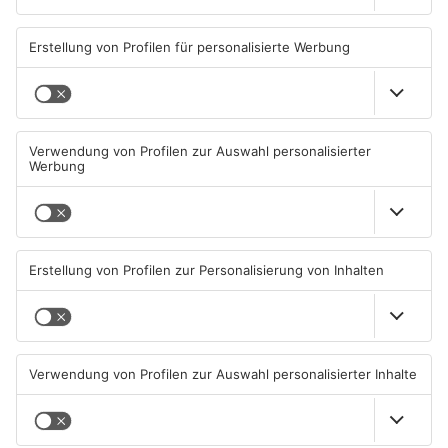
ICAL
GOOGLE
YAHOO
Standort
Riesensaal Seligenstadt
Sackgasse 14
63500 Seligenstadt
ANZEIGE