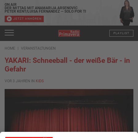
ON AIR
DER MITTAG MIT ANAMARIJA ARSENOVIC
PETER KENT/LUISA FERNANDEZ — SOLO POR TI
JETZT ANHÖREN
PLAYLIST
HOME
VERANSTALTUNGEN
YAKARI: Schneeball - der weiße Bär - in
Gefahr
VOR 3 JAHREN IN
KIDS