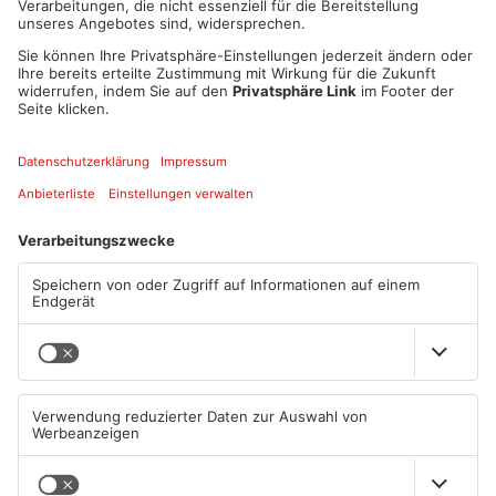
SCHNEEBALL zu führen.
Da dieser sich natürlich weigert, nimmt er YAKARI`S Freundin
REGENBOGEN als Geisel um seinen Willen durchzusetzen.
So schmieden YAKARI und sein Pony KLEINER DONNER einen
Plan um REGENBOGEN zu befreien und um GESPANNTER
BOGEN eine Lektion zu erteilen, die er nie vergessen wird.
Die Bühnenbilder und die handgefertigten Figuren sind nach
den Originalzeichnungen der Zeichentrickserie entstanden.
Das in vier Akten inszenierte Stück hat eine Spieldauer von 50
Minuten und ist geeignet für Kinder ab 3 Jahren.
Karten nur an der Tageskasse – ab 30 Min. vor Beginn
Eintritt: €10,-
INFO: 0177 – 332 22 27
Datum und Uhrzeit
Do. 20. Apr. 2023, 16:00 Uhr - Do. 20. Apr. 2023, 20:00 Uhr