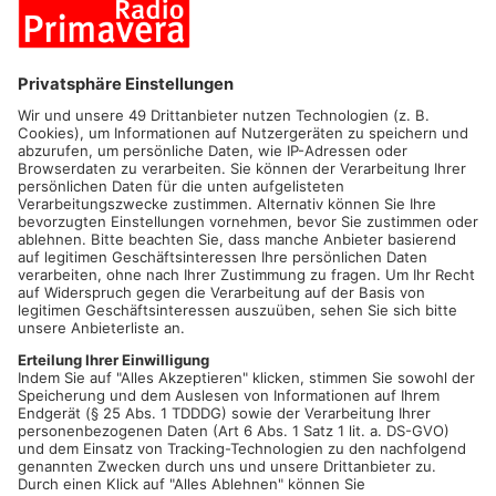
Den fröhlichen Indianerjungen zeichnet eine grenzenlose
Neugier für die Welt und großen Respekt für die Natur und alle
Tiere aus. Als einziger im Stamm der Sioux besitzt er die
Fähigkeit mit Tieren sprechen zu können, wodurch er viele
Freunde und Verbündete unter den Waldbewohnern gewinnt.
Mit ihnen, seiner Freundin REGENBOGEN und seinem Pony
KLEINER DONNER erlebt er zahlreiche aufregende Abenteuer.
Diesmal treffen sie auf den den wandernden Jäger und Krieger
GESPANNTER BOGEN der auf der Jagd nach dem weißen
Bären SCHNEEBALL ist, einem der Freunde von YAKARI, um
ihn zu erlegen und mit seinem Fell seine Trophäensammlung
zu erweitern.
GESPANNTER BOGEN verlangt von YAKARI, ihn zu