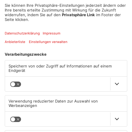
Sei dabei und erlebe die mitreisende Stimmung des
gemeinsamen Singens im Projektchor! Die Proben finden am
29.05./05.06./12.06. und 19.06.2024 von 20:00 – 21:30 Uhr im
Rudolf-Wöhrl-Pavillon Karlstein satt.
Eine tolle Chance, einfach mal rein zu schnuppern, ohne
Vereinsbindung und ohne Kosten.
Kontakt:
vorstand@einigkeit-karlstein.de
oder 0160/7786868
Datum und Uhrzeit
So. 23. Juni 2024, 19:30 Uhr - So. 23. Juni 2024, 23:30 Uhr
ICAL
GOOGLE
YAHOO
Standort
Micha´s Event Location beim SV Zellhausen
Sausteige 1
63533 Mainhausen