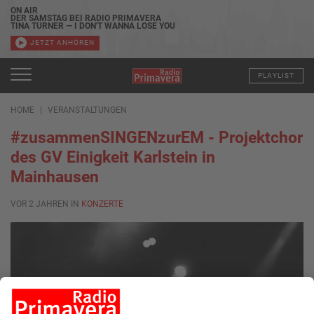
ON AIR
DER SAMSTAG BEI RADIO PRIMAVERA
TINA TURNER — I DON'T WANNA LOSE YOU
JETZT ANHÖREN
PLAYLIST
HOME
VERANSTALTUNGEN
#zusammenSINGENzurEM - Projektchor
des GV Einigkeit Karlstein in
Mainhausen
VOR 2 JAHREN IN
KONZERTE