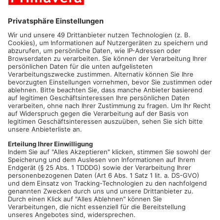
Football´s coming home… Zeit, dass sich was dreht… Tage wie
diese… Auf uns…
Wer kennt sie nicht, die Lieder zu den Fußball EMs und WMs.
Der Deutsche Chorverband und die Deutsche Chorjugend
haben ein großartiges deutschlandweites Projekt ausgerufen,
und wir sind dabei!
Am Sonntag, den 23.06.2024, wird unser gemischter Chor „Side
by Side“ und der Jugendchor des GV Einigkeit Karlstein beim
Public Viewing in Micha´s Event Location beim SV Zellhausen
mit Fangesängen vor den Spielen mit dem Publikum die
Fußball-EM feiern und für noch mehr Stimmung sorgen.