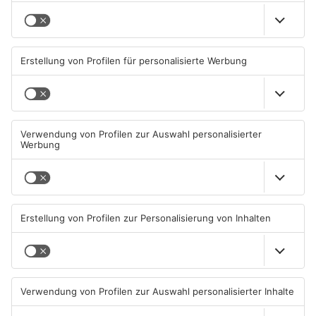
Tolle Gewinne
Jeden Tag werden fünf Zuschauer ausgelost, die jeweils sechs
Bälle auf die aus dem ZDF bekannte Torwand schießen und bei
sechs Treffern den attraktiven MINI gewinnen. Reicht es nicht,
gewinnt der Schütze trotzdem, denn für jeden Treffer gibt es
sofort Bargeld. Durch ein Elfmeterschießen werden am
Endspiel-Sonntag 4.000 Euro für örtliche soziale Einrichtungen
und für die heimische Fußballjugend gesammelt. Dabei treten
die Vorstände der acht beteiligten Vereine als Schützen in
Aktion. Im Tor steht der Hösbacher Bürgermeister Michael
Baumann. Bei der abschließenden Schlussauslosung werden
noch einmal drei Zuschauer attraktive Preise gewinnen. In
diesem Jahr warten Reisegutscheine in Höhe von 2.400 Euro
(1. Preis), 1.200 Euro (2. Preis) und 400 Euro (3. Preis) auf die
glücklichen Gewinner.
ANZEIGE