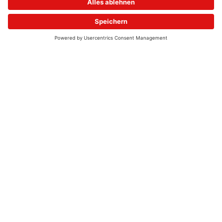
© 2026 - UKW-Frequenzen 100,4 & 99,4 & 90,8 | DAB+ | Alexa
Allgemeine Kontaktnummer