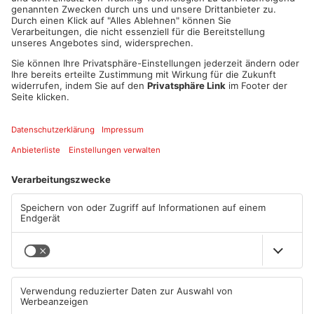
gegeneinander. Titelverteidiger ist der Bezirksligist aus
Hösbach-Bahnhof. Sehr groß scheint die Überlegenheit der
Bahnhöfer, schließlich sind sie als Bezirksligist das
ranghöchste Team. Doch auch den Kreisligisten aus
Unterafferbach und auch Rekordsieger Goldbach ist einiges
zuzutrauen. Vielleicht kann die Spielgemeinschaft Glattbach /
Johannesberg in der Gruppe A dem FCU ein Bein stellen und
den Gruppensieg einfahren. Mit dem FC Oberbessenbach und
der SpVgg Grünmorsbach sind zwei Teams zum ersten Mal
beim Energie-Cup dabei. Das interessanteste Spiel der Gruppe
B, mit vorentscheidendem Charakter, steigt gleich am
Montagabend. Hier trifft Hösbach-Bahnhof auf den VfR
Goldbach und damit stehen sich die beiden Favoriten gleich
am ersten Spieltag im direkten Duell gegenüber. Eventuell
könnte der FC Hösbach das Zünglein an der Waage spielen
und den Goldbachern oder Bahnhöfern die Endspielteilnahme
wegschnappen? Am Sonntagnachmittag schließlich endet der
Energie Cup. Um 17 Uhr kämpfen die beiden Gruppenersten um
den Turniersieg, zuvor, ab 14:30 Uhr die Zweitplatzierten um die
Plätze Drei und Vier. Der Turniersieg wird mit einem Preisgeld
von 2.000 Euro belohnt, für den Zweitplatzierten gibt es 1.500
für den dritten Platz 1.000 Euro und für den vierten Platz 500
Euro Gewinnprämie. Die fairste Mannschaft erhält zusätzlich
250 Euro.