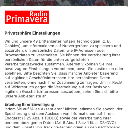
FELDKAHL (jm). In diesem Jahr findet zum 21. Mal das große
Fußball-Turnier um den Energie Cup statt, das vor 23 Jahren
von Alex Schalkhas aus Hösbach initiiert wurde. Der damalige
Geschäftsführer des Elektrizitätswerks Goldbach-Hösbach
wollte mit einem großen Sportereignis die Einwohner von
Goldbach und Hösbach gesellig verbinden. Zusammen mit
dem Werbemanager Herbert Pankerl entwickelte er ein
Fußballturnier, das noch immer spannend und attraktiv, die
Zuschauer und Teilnehmer begeistert. Die Eintrittspreise sind
mit 3 Euro pro Tag oder 15 Euro für die gesamten sieben Tage,
bewusst günstig gehalten.
In zwei Gruppen spielen vom 10. bis zum 16. Juli acht aktive
Mannschaften aus Goldbach, Hösbach, den Ortsteilen sowie
der Spielgemeinschaft aus Glattbach und Johannesberg, dem
FC Oberbessenbach und der SpVgg Grünmorsbach