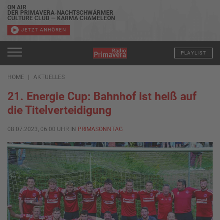
ON AIR
DER PRIMAVERA-NACHTSCHWÄRMER
CULTURE CLUB — KARMA CHAMELEON
JETZT ANHÖREN
PLAYLIST
HOME
AKTUELLES
21. Energie Cup: Bahnhof ist heiß auf
die Titelverteidigung
08.07.2023, 06:00 UHR IN
PRIMASONNTAG