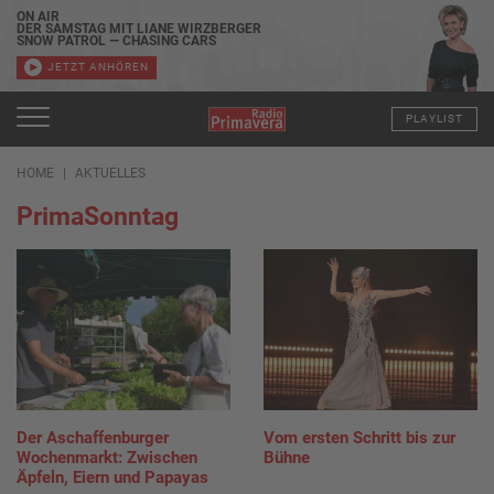
ON AIR
DER SAMSTAG MIT LIANE WIRZBERGER
SNOW PATROL — CHASING CARS
JETZT ANHÖREN
PLAYLIST
HOME
AKTUELLES
PrimaSonntag
Der Aschaffenburger
Vom ersten Schritt bis zur
Wochenmarkt: Zwischen
Bühne
Äpfeln, Eiern und Papayas