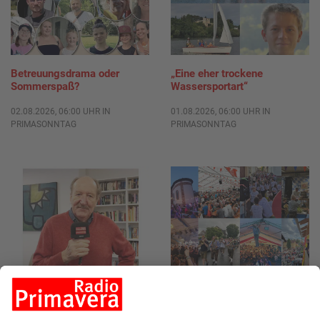
Betreuungsdrama oder
„Eine eher trockene
Sommerspaß?
Wassersportart“
02.08.2026, 06:00 UHR IN
01.08.2026, 06:00 UHR IN
PRIMASONNTAG
PRIMASONNTAG
„Der Job meines Lebens“
Wir suchen die Geilste am
Untermain!