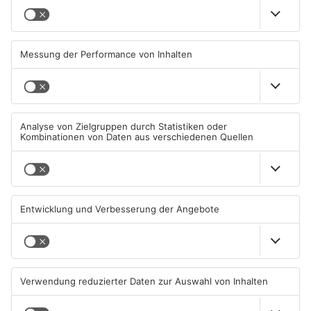
"Miles muss leben!"
"Im Sand sind alle gleich"
12.07.2026, 00:00 UHR IN
11.07.2026, 06:00 UHR IN
PRIMASONNTAG
PRIMASONNTAG
Die schönsten
Wer dreht uns den
Gartenparadiese stehen fest
Wasserhahn zu?
11.07.2026, 00:00 UHR IN
05.07.2026, 06:00 UHR IN