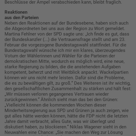
Beschlüsse der Ampel verabschieden kann, bleibt fraglich.
Reaktionen
aus den Parteien
Neben den Reaktionen auf der Bundesebene, haben sich auch
die Abgeordneten bei uns aus der Region zu Wort gemeldet.
Martina Fehlner von der SPD sagte uns: „Ich finde es gut, dass
der Bundeskanzler (...) die Vertrauensfrage stellt und am 23.
Februar die vorgezogene Bundestagswahl stattfindet. Für die
Bundestagswahl wünsche ich mir ein klares, überzeugendes
Votum der Wählerinnen und Wähler für die Parteien der
demokratischen Mitte, wodurch es möglich wird, eine neue,
starke Regierung zu bilden, die die anstehenden Aufgaben
kompetent, beherzt und mit Weitblick anpackt. Wackelpartien
können wir uns nicht mehr leisten. Dafür sind die Probleme,
die es zu bewältigen gilt, zu groß.“ Des Weiteren ist ihr wichtig,
den gesellschaftlichen Zusammenhalt zu stärken und hält fest:
„Wir müssen verloren gegangenes Vertrauen wieder
zurückgewinnen.“ Ähnlich sieht man das bei den Grünen:
„Vielleicht können die kommenden Wochen dieser
Minderheitsregierung aus SPD und Grünen ja auch zeigen, wie
gut alles hätte werden können, hätte die FDP nicht die letzten
Jahre damit verbracht, alles Gute, was wir überlegt und
diskutiert haben, zu blockieren.“ Niklas Wagener sieht in den
Neuwahlen eine Chance: „Sie machen den Weg zur Lösung