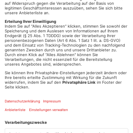
ANITA BALTHASAR AUS NILKHEIM
„Die anderen Parteien machen es auch nicht besser. Der Herr
Merz war ja mal Politiker. Dann ist er irgendwie in die Industrie
abgetaucht mit Privatflugzeug und so weiter… und jetzt auf
einmal taucht der wieder auf und spielt den Großen. Herr Olaf