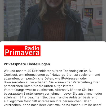
PAULA ENGELHARDT AUS STOCKSTADT
„Das Ampel-Aus kam für mich überraschend. Ich habe zu dem
Zeitpunkt nicht damit gerechnet. Ich hoffe einfach, dass wir
was gutes Neues zustande bringen und habe ein bisschen
Hoffnung für die Zukunft, dass wir das alles wieder
hinbekommen. Dass die Neuwahlen im Februar sind, bedeutet,
dass ich mich jetzt schon wieder mit den Parteiprogrammen
auseinandersetzen muss.“