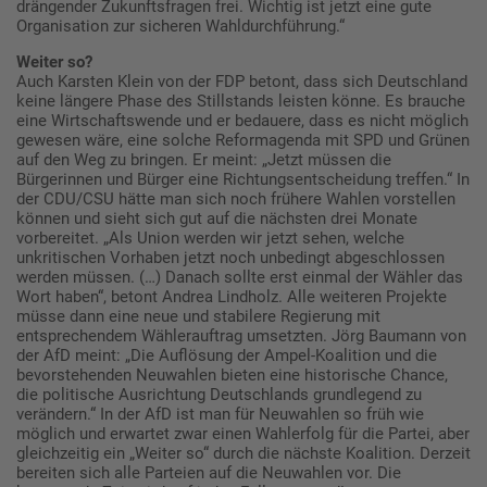
drängender Zukunftsfragen frei. Wichtig ist jetzt eine gute
Organisation zur sicheren Wahldurchführung.“
Weiter so?
Auch Karsten Klein von der FDP betont, dass sich Deutschland
keine längere Phase des Stillstands leisten könne. Es brauche
eine Wirtschaftswende und er bedauere, dass es nicht möglich
gewesen wäre, eine solche Reformagenda mit SPD und Grünen
auf den Weg zu bringen. Er meint: „Jetzt müssen die
Bürgerinnen und Bürger eine Richtungsentscheidung treffen.“ In
der CDU/CSU hätte man sich noch frühere Wahlen vorstellen
können und sieht sich gut auf die nächsten drei Monate
vorbereitet. „Als Union werden wir jetzt sehen, welche
unkritischen Vorhaben jetzt noch unbedingt abgeschlossen
werden müssen. (…) Danach sollte erst einmal der Wähler das
Wort haben“, betont Andrea Lindholz. Alle weiteren Projekte
müsse dann eine neue und stabilere Regierung mit
entsprechendem Wählerauftrag umsetzten. Jörg Baumann von
der AfD meint: „Die Auflösung der Ampel-Koalition und die
bevorstehenden Neuwahlen bieten eine historische Chance,
die politische Ausrichtung Deutschlands grundlegend zu
verändern.“ In der AfD ist man für Neuwahlen so früh wie
möglich und erwartet zwar einen Wahlerfolg für die Partei, aber
gleichzeitig ein „Weiter so“ durch die nächste Koalition. Derzeit
bereiten sich alle Parteien auf die Neuwahlen vor. Die