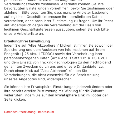
Neben den DJs sorgten auch prominente Gäste für Glamour.
Stars wie Thomas Gottschalk, Günther Jauch und
Schlagergrößen wie Jürgen Drews und Marianne Rosenberg
zählten zu den Besuchern. Besonders beliebt waren die
aufwendig inszenierten Events: Bei der legendären Beachparty
wurden acht Tonnen Sand in den Club geschüttet. Besucher
kamen in Badehose und Bikini, ausgestattet mit
Wasserpistolen, und feierten ausgelassen. Doch auch Horror-
Partys mit makabrer Deko aus künstlichem Blut und Plastik-
Innereien machten das Aladdins unvergesslich. „Damals hat
noch niemand an Halloween gedacht. Wir waren unserer Zeit
einfach voraus.“ Nach über einem Jahrzehnt endete die Ära
des Aladdins. Der Grund: Ein verändertes Freizeitverhalten und
die Konkurrenz der Szene. „Die Leute hatten keinen Grund
mehr, extra nach Aschaffenburg zu kommen. Es war einfach
nicht mehr das Gleiche“, resümiert Siebert. Doch die
Erinnerungen an wilde Nächte und unvergessliche Events
bleiben - und machen das Aladdins zu einem Stück regionaler
Clubgeschichte.