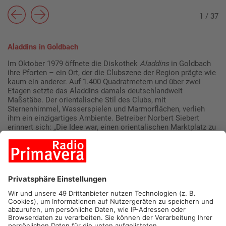
1
/
37
Aladdins in Goldbach
Im Oktober 1979 öffnete die Diskothek
Aladdins
in Goldbach
ihre Pforten – ein Ort, der die Clubszene der Region prägte wie
kaum ein anderer. Auf 1.400 Quadratmetern und über zwei
Etagen setzte das Aladdins damals deutschlandweit
Maßstäbe. Der orientalische Stil des Clubs, mit
Sternenhimmel, Wasserspielen und Marmorflächen, verlieh
ihm ein einzigartiges Ambiente. Betreiber Norbert Siebert
erinnert sich: „Die Idee war, einen orientalischen Marktplatz zu
schaffen - mit Kupferkesseln und Neonröhren, die moderne
Akzente setzten.“ Das Aladdins wurde schnell zum Treffpunkt
für Partygänger aus einem Umkreis von über 100 Kilometern.
Gäste reisten aus Würzburg und Frankfurt an, um die legendäre
Atmosphäre und die hochkarätigen DJs zu erleben. Einer der
bekanntesten Namen war Mike Staab, der nicht nur als
Resident-DJ für Stimmung sorgte, sondern später auch als
Musikproduzent Erfolge feierte. „Sven Väth war zum Beispiel
mal Garderobenjunge bei uns. Der konnte damals schon die
Menschen um sich scharen“, so Siebert über die DJ-Legende.