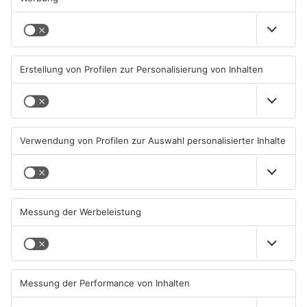
Dort wartete das große Tanz-Café „Boogie Woogie“ auf die
Gäste - mit teilweise über 1.000 Menschen auf der Tanzfläche
an den Wochenenden. Darunter häufig auch hoher Besuch:
Neben bekannten Fußball-Gesichtern waren auch Sänger-
Legenden wie Jürgen Drews und Falco im Nachtclub mitten im
Kahlgrund Party machen. „Die Gäste sind auch aus Hanau und
aus Offenbach hierher angereist“, erzählt Regina Pabst. Sie hat
damals gemeinsam mit ihrem Mann und ihrem Bruder das
Boogie Woogie eröffnet. In den neun Jahren gab es dort auch
viele Highlights: Bettfedern-Partys, Schaumpartys, die Wahl der
Miss Unterfranken und spektakuläre Faschingspartys. „Die
waren immer sensationell. Da sind fast alle Leute verkleidet
gekommen und die Leute standen bis die Treppe runter an“,
erinnert sich Regina. Die heute 72-Jährige denkt gerne an die
Zeit im Tanz-Café zurück. „Wir haben ein bisschen Stadt
hierher nach Schöllkrippen gebracht!“ Nach dem Boogie
Woogie wurde noch eine Zeit lang weiter gefeiert: Im Jahr
2000 öffnete für anderthalb Jahre in den Räumlichkeiten das
„El Dorado“ und bis 2010 wurde hier unter dem Namen „Club
2305“ gefeiert.