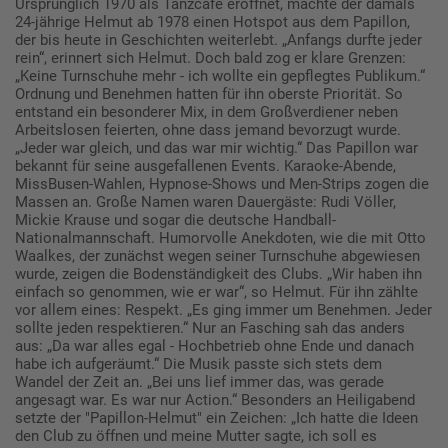
Ursprünglich 1970 als Tanzcafé eröffnet, machte der damals
24-jährige Helmut ab 1978 einen Hotspot aus dem Papillon,
der bis heute in Geschichten weiterlebt. „Anfangs durfte jeder
rein“, erinnert sich Helmut. Doch bald zog er klare Grenzen:
„Keine Turnschuhe mehr - ich wollte ein gepflegtes Publikum.“
Ordnung und Benehmen hatten für ihn oberste Priorität. So
entstand ein besonderer Mix, in dem Großverdiener neben
Arbeitslosen feierten, ohne dass jemand bevorzugt wurde.
„Jeder war gleich, und das war mir wichtig.“ Das Papillon war
bekannt für seine ausgefallenen Events. Karaoke-Abende,
MissBusen-Wahlen, Hypnose-Shows und Men-Strips zogen die
Massen an. Große Namen waren Dauergäste: Rudi Völler,
Mickie Krause und sogar die deutsche Handball-
Nationalmannschaft. Humorvolle Anekdoten, wie die mit Otto
Waalkes, der zunächst wegen seiner Turnschuhe abgewiesen
wurde, zeigen die Bodenständigkeit des Clubs. „Wir haben ihn
einfach so genommen, wie er war“, so Helmut. Für ihn zählte
vor allem eines: Respekt. „Es ging immer um Benehmen. Jeder
sollte jeden respektieren.“ Nur an Fasching sah das anders
aus: „Da war alles egal - Hochbetrieb ohne Ende und danach
habe ich aufgeräumt.“ Die Musik passte sich stets dem
Wandel der Zeit an. „Bei uns lief immer das, was gerade
angesagt war. Es war nur Action.“ Besonders an Heiligabend
setzte der "Papillon-Helmut" ein Zeichen: „Ich hatte die Ideen
den Club zu öffnen und meine Mutter sagte, ich soll es