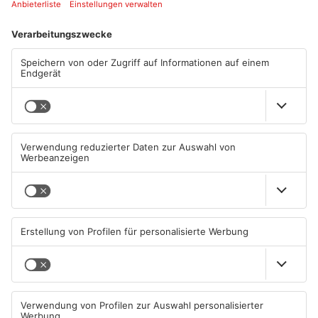
1
/
4
Boogie Woogie in Schöllkrippen
In den 90er Jahren wurde der Kahlgrund zum Partyzentrum am
Untermain. Mitten in Schöllkrippen eröffnete 1990 das
Brauhaus Barbarossa. Hier hat man sich dann mit guten
Freunden getroffen, ein paar Bierchen getrunken und dann ging
es einmal durch die Wirtschaft durch in den hinteren Bereich.