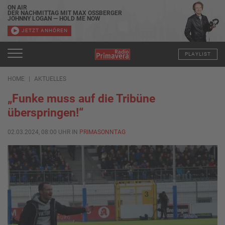
ON AIR
DER NACHMITTAG MIT MAX OSSBERGER
JOHNNY LOGAN — HOLD ME NOW
JETZT ANHÖREN
PLAYLIST
HOME
AKTUELLES
„Funke muss auf die Tribüne
überspringen!“
02.03.2024, 08:00 UHR IN
PRIMASONNTAG