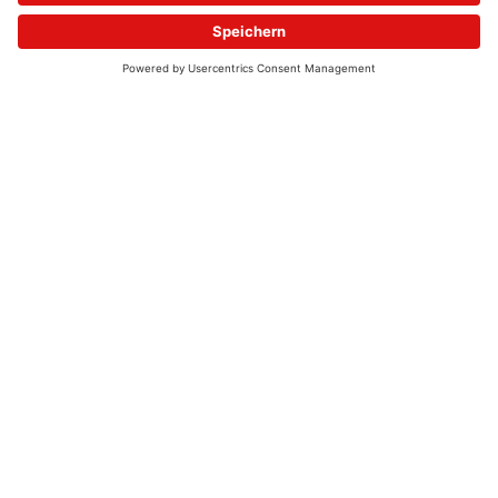
© 2026 - UKW-Frequenzen 100,4 & 99,4 & 90,8 | DAB+ | Alexa
Allgemeine Kontaktnummer
06021 – 38 83 0