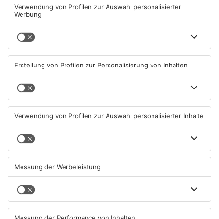
oder verlängern kann. Dann macht es auch Sinn, ihm einen
schnellen Spieler, wie z.B. Lars Kleiner zur Seite zu stellen.
Was verbessert werden muss, sind die Zuspiele und die
Flanken in den Strafraum. Die Besetzung in der Box passt
häufiger gut und war immer wieder Thema während der
Vorbereitung.“
Was macht für dich die Mannschaft besonders?
„Ich glaube, dass die Mannschaft einen sehr guten Charakter
hat. Auch die Spieler spüren die Widerstände, mussten
beispielsweise auf Gehalt verzichten. Sie befinden sich in einer
angespannten Situation und trotzdem ist die Stimmung gut.
Kein Spieler hat gefühlt darüber nachgedankt, den Verein in
dieser schwierigen Phase nicht zu unterstützen. Sie
identifizieren sich mit der Stadt und dem Verein und werden
alles raushauen, um unsere Ziele zu erreichen.“
Neuerdings tritt der SVA als „Der Verein der Stadt“ auf. Wie
wichtig ist die Verbundenheit zu den Menschen rund um
Aschaffenburg und deren Unterstützung?
„Es ist schon extrem wichtig. Wenn von außen die
Unterstützung da ist und die Mannschaft lautstark nach vorne
gepeitscht wird, bin ich mir sicher, dass das noch ein paar