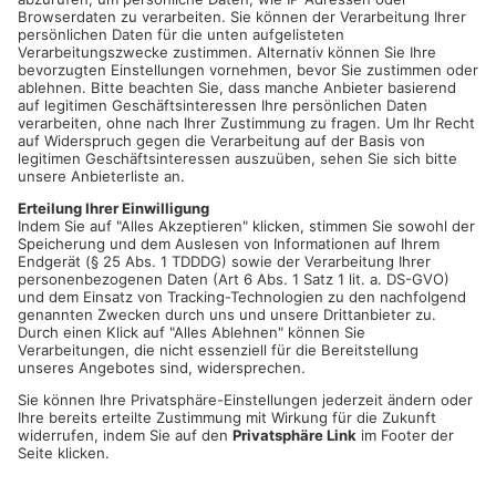
ordentlich. Das ist unser Weg: Wir möchten wieder näher an
die Stadt und die Zuschauer heranrücken - und das ist
einfacher, wenn man junge Spieler aus der Region mit
Stallgeruch auf den Platz schicken kann, die alles geben und
begeistern. Ich habe kein Problem, U19-Spieler von Beginn an
spielen zu lassen. Im Gegenteil! Da spielt das Alter keine
Rolle, sondern am Ende des Tages nur die Leistung. Mit Arda
Nadaroglu haben wir ein sehr positives Beispiel im Kader. Er
ist auf einem sehr guten Weg, ist von Anfang an eingeschlagen
und hat gezeigt, was er für einen Mehrwert für uns haben
kann.“