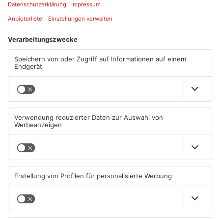
Während man die fünftbeste Defensive der Liga stellt, haperte
es in der Hinrunde im Angriff noch ein wenig. Wie willst du die
Offensivabteilung ins Rollen bringen?
„Erstmal wär‘s wichtig, dass die Offensivspieler irgendwann
zurückkommen! Aktuell spielen wir ohne klassischen Stürmer.
Stand jetzt ist Luca Dähn weiter eine echte Option in
vorderster Front. Er macht einen guten Job und wir werden
weiter an Lösungen feilen, um noch torgefährlicher zu werden.
In entscheidenden Abschluss-Situationen fehlt uns noch zu
häufig der Killerinstinkt.“
Wie kam es eigentlich dazu, dass mit Luca Dähn
ausgerechnet ein Innenverteidiger im Sturmzentrum aufläuft?
„Er stellt eine Art „robuster“ Zielspieler dar. Wenn wir mal den
langen Ball spielen müssen, ist es so, dass er ihn festmachen