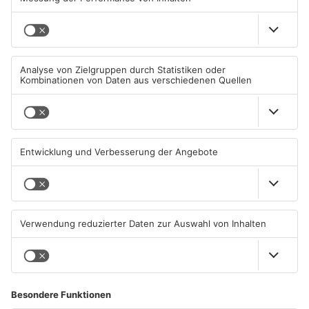
Prozent rauskitzeln kann. Es muss natürlich ein Stück weit
wachsen, das geht nicht von heute auf morgen. Dafür müssen
wir auch begeistern auf dem Platz - sodass der Funke auf die
Tribüne überspringt.“
Jetzt wartet mit Türkgücü München am Sonntag ein starker
Gegner. Das Hinspiel am Schönbusch konntet ihr mit 2:1 für
euch entscheiden. Was für eine Partie erwartest du?
„In der Hinrunde war es mit unser bestes Spiel. Es war ein
großer Kampf, wir haben alles in die Waagschale geworfen und
hinten raus standgehalten. Es ist eine sehr spielstarke
Mannschaft. Ich hoffe, dass wir es am Sonntag wieder ähnlich
auf den Platz bringen können. Es sind andere Vorrausetzungen,
aber wenn wir an die Leistung aus dem Hinspiel anknüpfen
können, haben wir berechtigte Chancen Punkte mitzunehmen.“
ANZEIGE