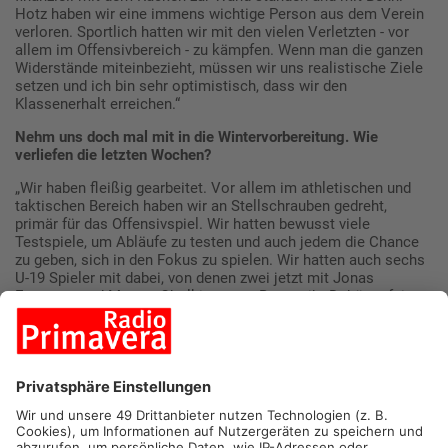
Hotz haben wir eine immens wichtige Person aus dem Verein
verloren. Sportlich hatten wir mit den vielen Verletzten - vor
allem im Offensivbereich - zu kämpfen. Wenn man die ganzen
Widerstände miteinbezieht, müssen wir uns realistische Ziele
setzen und ich bin sehr optimistisch, dass wir den
Klassenerhalt erreichen.“
Nehm uns doch mal mit in die Wintervorbereitung. Wie
verliefen die letzten Wochen?
„Wir haben fleißig gearbeitet. Vor allem im athletischen und
taktischen Bereich haben wir an Stellschrauben gedreht,
primär für das Offensivspiel. Wir hatten bewusst viele
Testspiele, um Abläufe zu testen und auch jedem die Chance
zu geben, sich in den Fokus zu spielen. Wir hatten auch sechs
U-19 Spieler mit dabei, von denen zwei jetzt mit Jonas
Enzmann und Matvey Obolkin gegen Bayern ihr Debüt gefeiert
haben.“
Was erhoffst du dir von den jungen Spielern und was für
Qualitäten können Sie mit ins Team bringen?
„Unbekümmertheit ist ein Thema. Dass die Jungs, wenn es
mal zu Drucksituationen kommt, diesen Mut haben und ihre
Qualitäten auf den Platz bringen. Bis jetzt machen sie es sehr