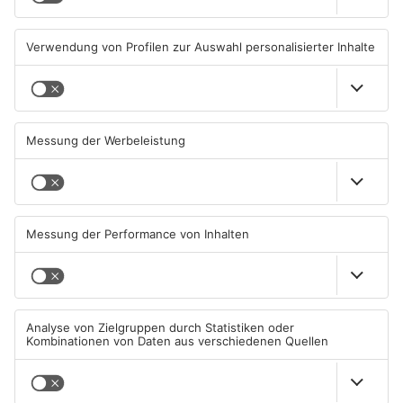
07.08.2026, 05:00 UHR IN MAIN-
06.08.2026, 15:42 UHR IN MAIN-
KINZIG-KREIS
KINZIG-KREIS
Gute Nachrichten für Pendler
Wächtersbacher
im Main-Kinzig-Kreis und in
Schwimmbad bleibt heute
Hanau
geschlossen
06.08.2026, 11:33 UHR IN MAIN-
05.08.2026, 07:31 UHR IN MAIN-
KINZIG-KREIS
KINZIG-KREIS