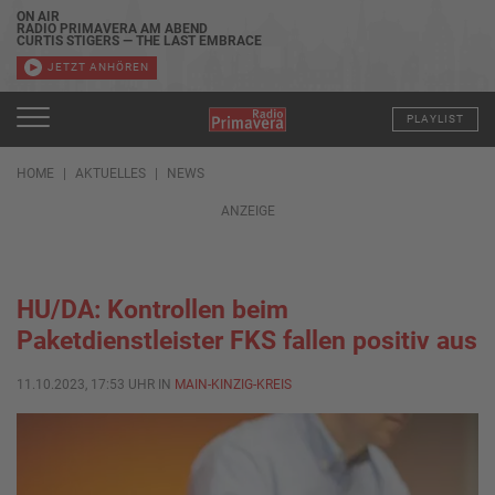
ON AIR
RADIO PRIMAVERA AM ABEND
CURTIS STIGERS — THE LAST EMBRACE
JETZT ANHÖREN
PLAYLIST
HOME
AKTUELLES
NEWS
ANZEIGE
HU/DA: Kontrollen beim
Paketdienstleister FKS fallen positiv aus
11.10.2023, 17:53 UHR IN
MAIN-KINZIG-KREIS