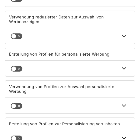
Mann schießt in Neuberg mit
Schwerer Unfall zwischen
Schreckschusswaffe auf
Langenselbolder Dreieck und
Busfahrer
Hanauer Kreuz
07.08.2026, 07:12 UHR IN MAIN-
07.08.2026, 07:07 UHR IN MAIN-
KINZIG-KREIS
KINZIG-KREIS
Ausstellung in Bruchköbel
Wohnhausbrand in Maintal:
zum Thema "Wasser im
Zwei Menschen verletzt
Klimawandel"