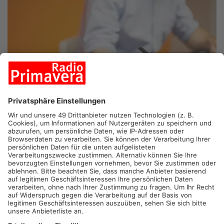
HANAU.
Nach einer Überprüfung des Paketdienstleisters FKS
– unter anderem in Hanau – zieht das Hauptzollamt in
Darmstadt eine positive Bilanz. Denn in nur fünf Fällen
äußerten die Ermittler den Verdacht, dass der Mindestlohn
nicht gezahlt wurde. Und in vier Fällen besteht der Verdacht,
dass die Beiträge zur Sozialversicherung nicht korrekt
abgeführt wurden. Insgesamt beteiligten sich an der
Überprüfungs-Aktion rund 100 Mitarbeiter aus allen drei FKS-
Standorten – neben Hanau gibt es auch noch Standorte in
Darmstadt und Wiesbaden.