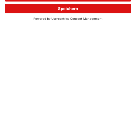
© 2026 - UKW-Frequenzen 100,4 & 99,4 & 90,8 | DAB+ | Alexa
Allgemeine Kontaktnummer
06021 – 38 83 0