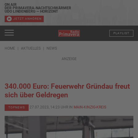
ON AIR
DER PRIMAVERA-NACHTSCHWÄRMER
UDO LINDENBERG — HORIZONT
JETZT ANHÖREN
PLAYLIST
HOME
AKTUELLES
NEWS
ANZEIGE
340.000 Euro: Feuerwehr Gründau freut
sich über Geldregen
27.07.2023, 14:23 UHR IN
MAIN-KINZIG-KREIS
TOPNEWS