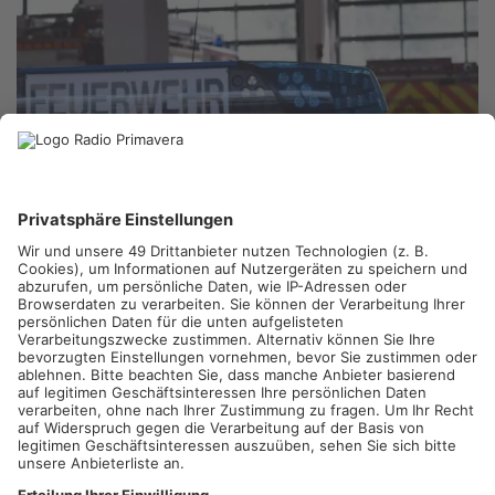
GRÜNDAU.
Die Feuerwehr in Gründau darf sich über einen
Geldregen in Höhe von 340.000 Euro freuen. Staatssekretär
Stefan Sauer hat bei seinem Besuch der Gründauer Feuerwehr
die zwei Förderbescheide übergeben. Von der Förderung wird
der geplante Neubau des Feuerwehrhauses weiter
vorangetrieben. Geplant ist die beiden Ortsteilfeuerwehren
Niedergründau und Rothenbergen zu fusionieren. Zudem
investiert die Feuerwehr in ein neuen Einsatzleitwagen, der mit
einer modernen Funk- und Fernmeldetechnik ausgestattet ist.