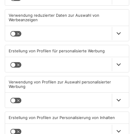
Mann schießt in Neuberg mit
Schwerer Unfall zwischen
Schreckschusswaffe auf
Langenselbolder Dreieck und
Busfahrer
Hanauer Kreuz
07.08.2026, 07:12 UHR IN MAIN-
07.08.2026, 07:07 UHR IN MAIN-
KINZIG-KREIS
KINZIG-KREIS
Ausstellung in Bruchköbel
Wohnhausbrand in Maintal:
zum Thema "Wasser im
Zwei Menschen verletzt
Klimawandel"