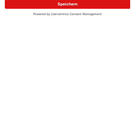
© 2026 - UKW-Frequenzen 100,4 & 99,4 & 90,8 | DAB+ | Alexa
Allgemeine Kontaktnummer
06021 – 38 83 0