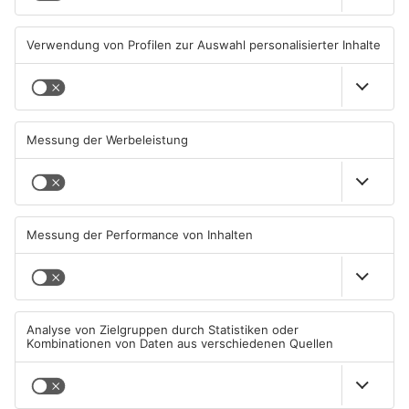
07.08.2026, 05:00 UHR IN MAIN-
06.08.2026, 15:42 UHR IN MAIN-
KINZIG-KREIS
KINZIG-KREIS
Gute Nachrichten für Pendler
Wächtersbacher
im Main-Kinzig-Kreis und in
Schwimmbad bleibt heute
Hanau
geschlossen
06.08.2026, 11:33 UHR IN MAIN-
05.08.2026, 07:31 UHR IN MAIN-
KINZIG-KREIS
KINZIG-KREIS