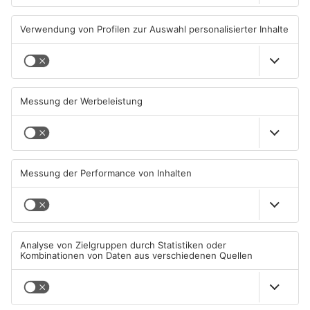
Wegen Trockenheit: Neue
Unterwäsche-Dieb in
Regeln auf A'burger
Goldbach geschnappt
Friedhöfen
31.07.2026, 11:46 UHR IN KREIS
31.07.2026, 11:42 UHR IN KREIS
ASCHAFFENBURG
ASCHAFFENBURG