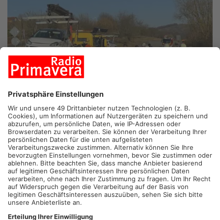
MÖMBRIS.
Kurz vor Mittag hat es auf der Staatsstraße 2309
bei Mömbris einen schweren Verkehrsunfall gegeben. An der
Abzweigung zum Gewerbegebiet Klinger sind ein BMW und ein
Kleinwagen zusammengestoßen. Vier Menschen wurden
verletzt und ins Krankenhaus gebracht, zwei Hunde in einem
der Autos blieben unverletzt. Die Strecke soll in Kürze wieder
freigegeben werden.
Artikel teilen