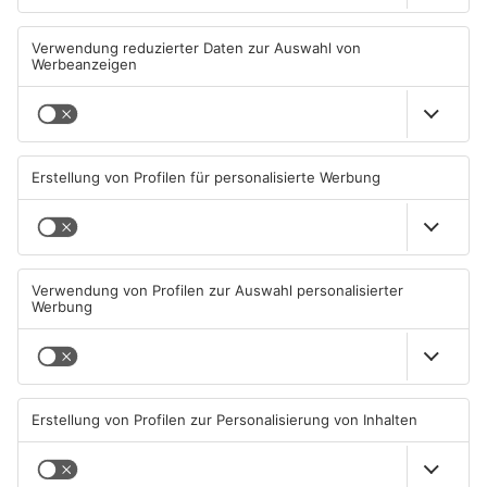
Neue Baugrundstücke für
Tante Enso übernimmt
junge Familien in
einzigen Supermarkt in
Heimbuchenthal?
Pflaumheim
06.08.2026, 11:39 UHR IN KREIS
06.08.2026, 05:30 UHR IN KREIS
ASCHAFFENBURG
ASCHAFFENBURG
TOPNEWS
Großbaustelle auf A3
Wenigumstadt feiert das
zwischen Hösbach und
Stöffche
Stockstadt
03.08.2026, 15:57 UHR IN KREIS
01.08.2026, 21:17 UHR IN KREIS
ASCHAFFENBURG
ASCHAFFENBURG