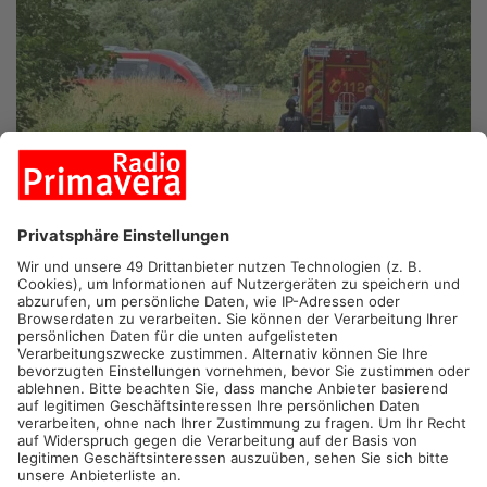
ALZENAU.
Bei Alzenau-Kälberau ist eine 43-Jährige an einem
Bahnübergang ums Leben gekommen. Die Frau wurde von der
Kahlgrundbahn erfasst.
Nach ersten Erkenntnissen war die Frau mit dem Fahrrad
außerhalb des Ortsgebiets in Richtung Michelbach unterwegs.
Dort wollte sie einen unbeschrankten Bahnübergang
überqueren. Aus noch ungeklärter Ursache übersah sie
offenbar den herannahenden Zug und wurde auf den Gleisen
erfasst. Ein Notarzt konnte nur noch den Tod der 43-Jährigen
feststellen. Die Polizei Alzenau hat den Unfall aufgenommen,