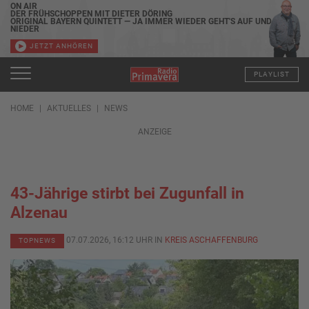
ON AIR
DER FRÜHSCHOPPEN MIT DIETER DÖRING
ORIGINAL BAYERN QUINTETT — JA IMMER WIEDER GEHT'S AUF UND
NIEDER
JETZT ANHÖREN
PLAYLIST
HOME
AKTUELLES
NEWS
ANZEIGE
43-Jährige stirbt bei Zugunfall in
Alzenau
07.07.2026, 16:12 UHR IN
KREIS ASCHAFFENBURG
TOPNEWS