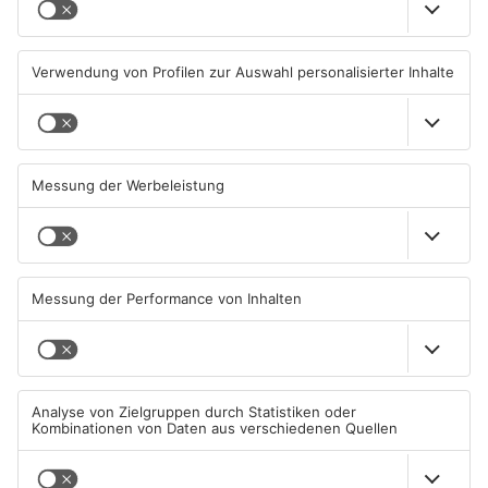
Kahlgrund-Gemeinden
Kein Abschlussfeuerwerk
wollen künftig enger
beim Alzenauer Stadtfest
zusammenarbeiten
wegen Trockenheit
07.08.2026, 16:15 UHR IN KREIS
07.08.2026, 08:15 UHR IN KREIS
ASCHAFFENBURG
ASCHAFFENBURG
TOPNEWS
Neue Baugrundstücke für
Tante Enso übernimmt
junge Familien in
einzigen Supermarkt in
Heimbuchenthal?
Pflaumheim
06.08.2026, 11:39 UHR IN KREIS
06.08.2026, 05:30 UHR IN KREIS