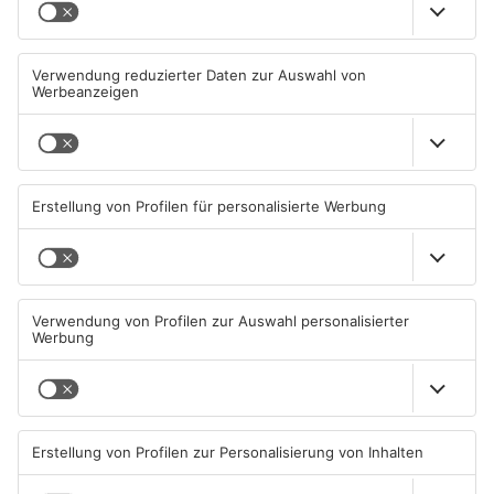
TOPNEWS
Goldbach kürt seine besten
Wir feiern 25 Jahre
Arschbomben-Springer
Alzenauer Stadtfest
08.08.2026, 15:55 UHR IN KREIS
08.08.2026, 00:05 UHR IN KREIS
ASCHAFFENBURG
ASCHAFFENBURG