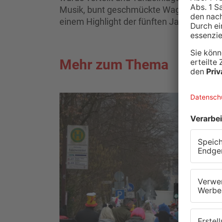
Musik, bunt geschmückte Wagen und je
einem Highlight der fünften Jahreszeit.
Mehr zum Thema