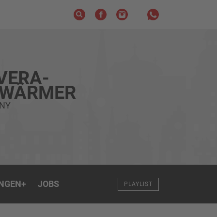
VERA-
HWÄRMER
INY
NGEN
+
JOBS
PLAYLIST