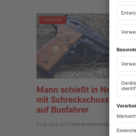
TOPNEWS
Mann schießt in Neuberg
mit Schreckschusswaffe
auf Busfahrer
07.08.2026, 07:12 UHR IN MAIN-KINZIG-KREIS