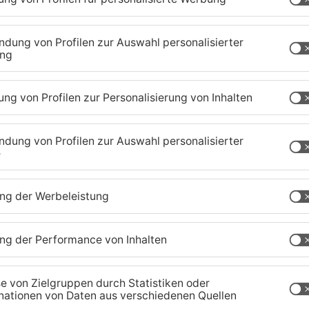
1
/
128
zig-Kreis