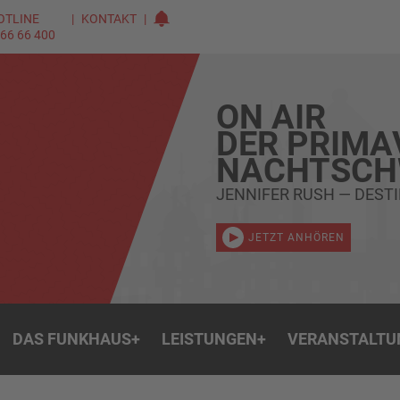
OTLINE
KONTAKT
 66 66 400
ON AIR
DER PRIMA
NACHTSC
JENNIFER RUSH — DEST
JETZT ANHÖREN
DAS FUNKHAUS
+
LEISTUNGEN
+
VERANSTALTU