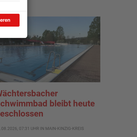
ächtersbacher
chwimmbad bleibt heute
eschlossen
.08.2026, 07:31 UHR IN MAIN-KINZIG-KREIS