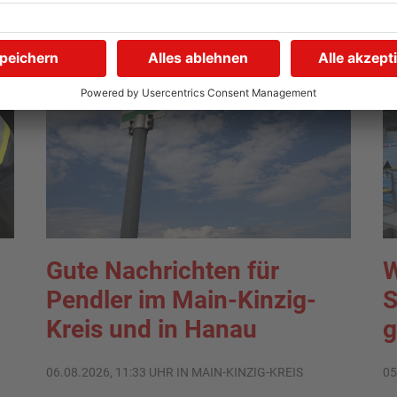
Gute Nachrichten für
W
Pendler im Main-Kinzig-
S
Kreis und in Hanau
g
06.08.2026, 11:33 UHR IN MAIN-KINZIG-KREIS
05