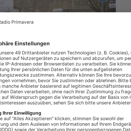
its zum 53. Mal schlängelte sich der närrische
astadt. Pünktlich um 14:11 Uhr setzten sich die
g und begeisterten zahlreiche Schaulustige am
ie Stimmung ausgelassen. Kamelle, Popcorn
für beste Unterhaltung. Kreative Kostüme, laute