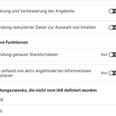
Schwerer Unfall zwischen
A
Langenselbolder Dreieck
z
und Hanauer Kreuz
K
07.08.2026, 07:07 UHR IN MAIN-KINZIG-KREIS
07