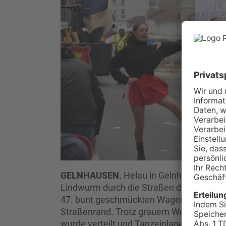
GELNHAUSEN.
Helau in Gelnhausen. Bere
Lindwurm durch die Straßen der Barbaross
47. bunt geschmückten Wagen in Bewegun
Straßenrand. Trotz grauem Wetter war d
wurde verteilt und Tanzeinlagen sorgten 