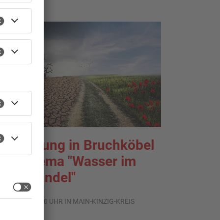
usstellung in Bruchköbel
um Thema "Wasser im
limawandel"
.08.2026, 05:00 UHR IN MAIN-KINZIG-KREIS