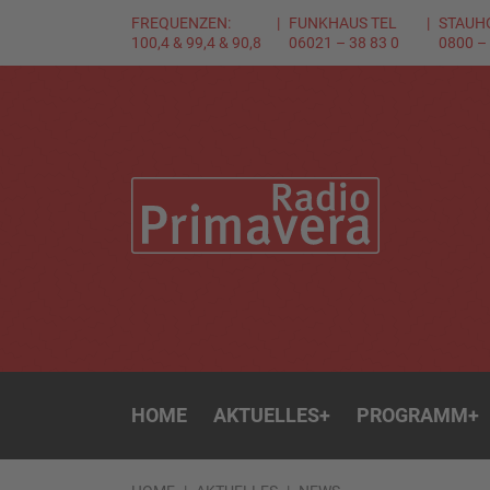
FREQUENZEN:
FUNKHAUS TEL
STAUH
100,4 & 99,4 & 90,8
06021 – 38 83 0
0800 –
HOME
AKTUELLES
+
PROGRAMM
+