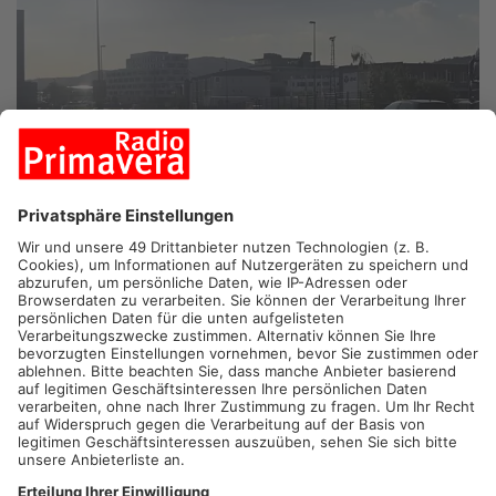
ASCHAFFENBURG.
Schlechte Nachrichten für Berufspendler
im Primaveraland: Die Schönbornstraße in Aschaffenburg
bleibt länger gesperrt, als geplant. Die Bauarbeiten an der alten
Eisenbahnbrücke sollten eigentlich im November
abgeschlossen werden – Das dauere jetzt wohl noch bis
Dezember, wie uns die Stadt auf Primavera-Nachfrage
mitteilte. Allerdings soll die Schönbornstraße noch vor
Weihnachten wieder freigegeben werden.
Artikel teilen