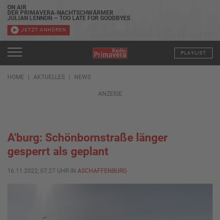
ON AIR
DER PRIMAVERA-NACHTSCHWÄRMER
JULIAN LENNON — TOO LATE FOR GOODBYES
JETZT ANHÖREN
PLAYLIST
HOME
AKTUELLES
NEWS
ANZEIGE
A'burg: Schönbornstraße länger
gesperrt als geplant
16.11.2022, 07:27 UHR IN
ASCHAFFENBURG