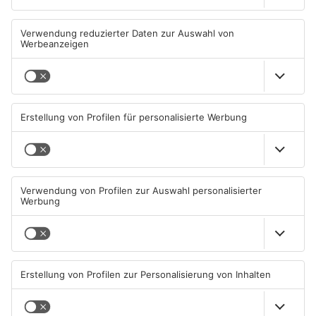
Straßensperrung in
Zwei Fußgänger in
Aschaffenburg wegen
Aschaffenburg von
Gasnetz-Reparatur
Mercedes erfasst
08.08.2026, 13:53 UHR IN
07.08.2026, 07:52 UHR IN
ASCHAFFENBURG
ASCHAFFENBURG
TOPNEWS
Große Baustelle in
Feuerwerk löst wohl Brand in
Aschaffenburger Innenstadt
Aschaffenburg-Schweinheim
beendet
aus
05.08.2026, 06:40 UHR IN
04.08.2026, 13:21 UHR IN