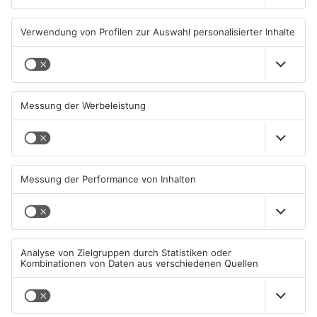
ASCHAFFENBURG
ASCHAFFENBURG
TOPNEWS
Aschaffenburg: Prozess um
AB: Sperrmüllpresse brennt
schweren E-Scooter-Raub
auf Recyclinghof
beginnt
04.08.2026, 06:36 UHR IN
01.08.2026, 14:33 UHR IN
ASCHAFFENBURG
ASCHAFFENBURG