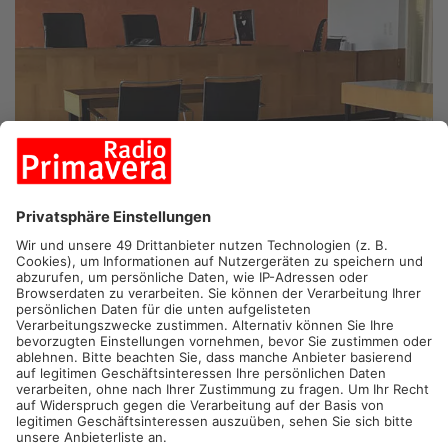
ASCHAFFENBURG.
In Mainaschaff hat sich ein angebliches
Kühlschrank-Großhandel als Drogenumschlagplatz entpuppt.
Ab heute stehen die beiden Verdächtigen deshalb vor Gericht.
Zwei Männer sind angeklagt, der eine 39, der andere 38 Jahre
alt. Beide haben spanische Wurzeln und waren auf die Idee
gekommen, Marihuana im großen Stil von Spanien nach
Deutschland zu schmuggeln. Das Gras packten sie kiloweise
in Kühlschränke und Gefriertruhen. Das so hofften sie, sollte
Drogenspürhunde davon abhalten, das Marihuana zu
erschnüffeln. Das klappte auch. Der Weiterverkauf an
Großabnehmer allerdings nicht. Denn diese wollten bei der