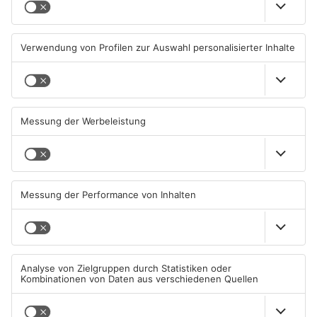
Aschaffenburg: Prozess um
AB: Sperrmüllpresse brennt
schweren E-Scooter-Raub
auf Recyclinghof
beginnt
04.08.2026, 06:36 UHR IN
01.08.2026, 14:33 UHR IN
ASCHAFFENBURG
ASCHAFFENBURG
TOPNEWS
AB: Aktion "Bewegung im
Aschaffenburg bekommt
Park" startet
neuen „Ball der Stadt“
01.08.2026, 08:28 UHR IN
31.07.2026, 19:21 UHR IN