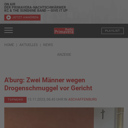
ON AIR
DER PRIMAVERA-NACHTSCHWÄRMER
KC & THE SUNSHINE BAND — GIVE IT UP
JETZT ANHÖREN
PLAYLIST
HOME
AKTUELLES
NEWS
ANZEIGE
A'burg: Zwei Männer wegen
Drogenschmuggel vor Gericht
13.11.2023, 06:45 UHR IN
ASCHAFFENBURG
TOPNEWS