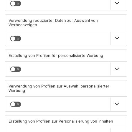
TOPNEWS
Große Baustelle in
Feuerwerk löst wohl Brand in
Aschaffenburger Innenstadt
Aschaffenburg-Schweinheim
beendet
aus
05.08.2026, 06:40 UHR IN
04.08.2026, 13:21 UHR IN
ASCHAFFENBURG
ASCHAFFENBURG
TOPNEWS