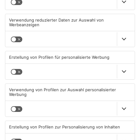
Zwei Fußgänger in
Große Baustelle in
Aschaffenburg von
Aschaffenburger Innenstadt
Mercedes erfasst
beendet
07.08.2026, 07:52 UHR IN
05.08.2026, 06:40 UHR IN
ASCHAFFENBURG
ASCHAFFENBURG
TOPNEWS