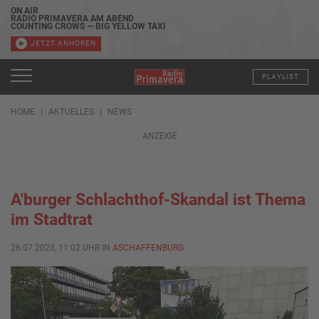
ON AIR
RADIO PRIMAVERA AM ABEND
COUNTING CROWS — BIG YELLOW TAXI
JETZT ANHÖREN
PLAYLIST
HOME
AKTUELLES
NEWS
ANZEIGE
A'burger Schlachthof-Skandal ist Thema
im Stadtrat
26.07.2023, 11:02 UHR IN
ASCHAFFENBURG