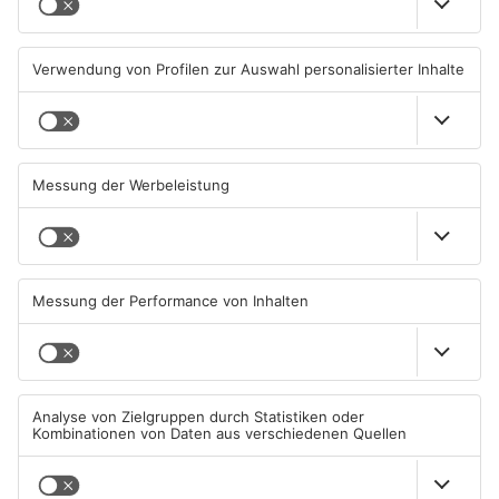
Feuerwerk löst wohl Brand in
Aschaffenburg: Prozess um
Aschaffenburg-Schweinheim
schweren E-Scooter-Raub
aus
beginnt
04.08.2026, 13:21 UHR IN
04.08.2026, 06:36 UHR IN
ASCHAFFENBURG
ASCHAFFENBURG
AB: Sperrmüllpresse brennt
AB: Aktion "Bewegung im
auf Recyclinghof
Park" startet
01.08.2026, 14:33 UHR IN
01.08.2026, 08:28 UHR IN
ASCHAFFENBURG
ASCHAFFENBURG