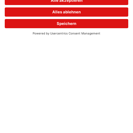
© 2026 - UKW-Frequenzen 100,4 & 99,4 & 90,8 | DAB+ | Alexa