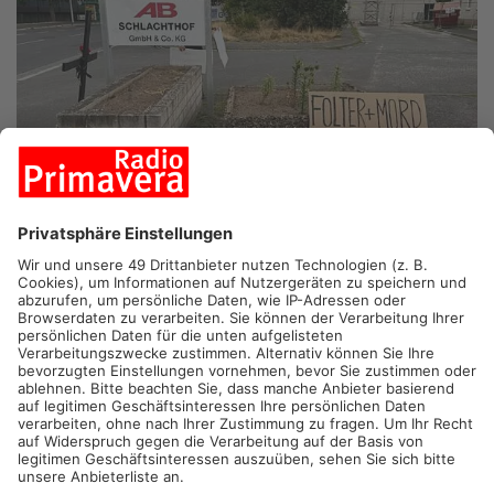
ASCHAFFENBURG.
Der Schlachthof-Skandal wird nun doch im
Aschaffenburger Stadtrat besprochen. Das teilte
Oberbürgermeister Herzing heute mit.
Der OB hievte das Thema nachträglich auf die Tagesordnung,
nachdem mehrere Stadträte darauf gedrängt hatten. Ob bei der
Stadtratssitzung auch die Videos gezeigt werden, die die Soko
Tierschutz veröffentlicht hatte, steht noch nicht fest. Die
Tierschützer hatten behauptet, dass eine Amtstierärztin dabei
gewesen sei, als einem Tier bei lebendigem Leib die Augen
entnommen wurden. Aus dem veröffentlichen Videomaterial