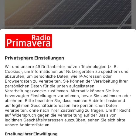
ALZENAU.
In Alzenau geht es heute um den weiteren Ausbau
von Freiflächen-Photovoltaikanlagen. Im Stadtrat wird ein
Standortkonzept vorgestellt, das festlegt, wo solche Anlagen
künftig möglich sein sollen. Grundlage ist ein bereits
beschlossener Kriterienkatalog mit Vorgaben zum Schutz von
Natur, Landschaft und Landwirtschaft. Das Konzept soll als
Leitlinie für künftige Planungen dienen und die kommunalen
Klimaziele berücksichtigen.
Artikel teilen