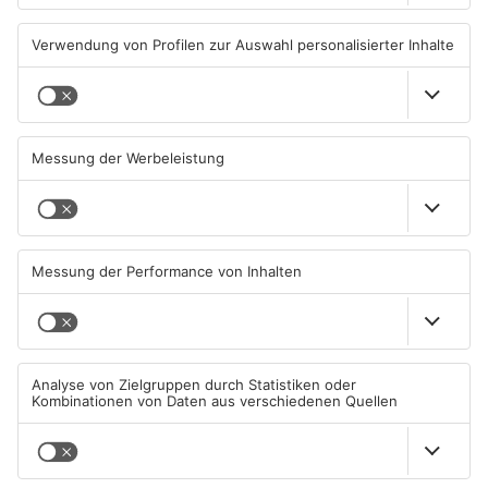
ASCHAFFENBURG
ASCHAFFENBURG
Unterwäsche-Dieb in
Heigenbrücken berät über
Goldbach geschnappt
Lidl Deutschland Tour
31.07.2026, 11:42 UHR IN KREIS
30.07.2026, 16:38 UHR IN KREIS
ASCHAFFENBURG
ASCHAFFENBURG