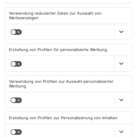
Kann Pflaumheim den
Großbaustelle auf A3
einzigen Supermarkt im Ort
zwischen Hösbach und
behalten?
Stockstadt
05.08.2026, 12:50 UHR IN KREIS
03.08.2026, 15:57 UHR IN KREIS
ASCHAFFENBURG
ASCHAFFENBURG
Wenigumstadt feiert das
Wegen Trockenheit: Neue
Stöffche
Regeln auf A'burger
Friedhöfen
01.08.2026, 21:17 UHR IN KREIS
31.07.2026, 11:46 UHR IN KREIS