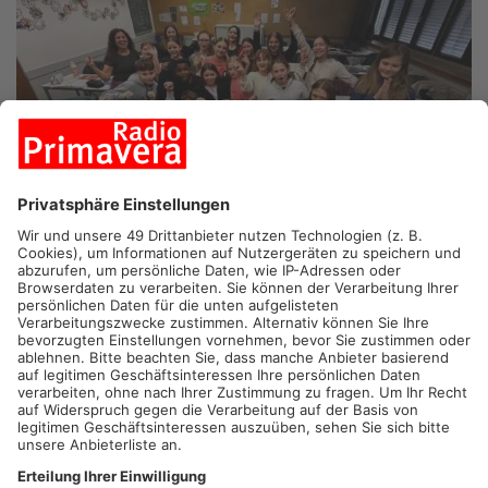
ALZENAU.
Heute Abend wird es für eine Klasse vom Spessart-
Gymnasium in Alzenau spannend. Sie stehen im Superfinale
von "Die Beste Klasse Deutschlands". Bei der TV-Quizshow
können Schulklassen aus ganz Deutschland mitmachen. Die
6c tritt gegen drei andere Klassen an. Der Sieger gewinnt eine
Klassenfahrt nach Prag.
Artikel teilen