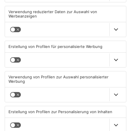
beim Alzenauer Stadtfest
junge Familien in
wegen Trockenheit
Heimbuchenthal?
07.08.2026, 08:15 UHR IN KREIS
06.08.2026, 11:39 UHR IN KREIS
ASCHAFFENBURG
ASCHAFFENBURG
TOPNEWS
Tante Enso übernimmt
Großbaustelle auf A3
einzigen Supermarkt in
zwischen Hösbach und
Pflaumheim
Stockstadt
06.08.2026, 05:30 UHR IN KREIS
03.08.2026, 15:57 UHR IN KREIS
ASCHAFFENBURG
ASCHAFFENBURG