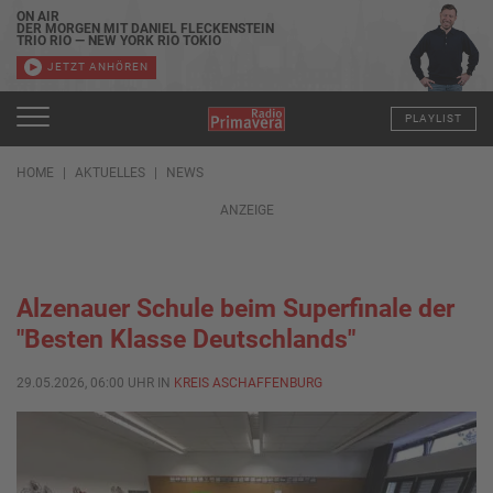
ON AIR
DER MORGEN MIT DANIEL FLECKENSTEIN
TRIO RIO — NEW YORK RIO TOKIO
JETZT ANHÖREN
PLAYLIST
HOME
AKTUELLES
NEWS
ANZEIGE
Alzenauer Schule beim Superfinale der
"Besten Klasse Deutschlands"
29.05.2026, 06:00 UHR IN
KREIS ASCHAFFENBURG