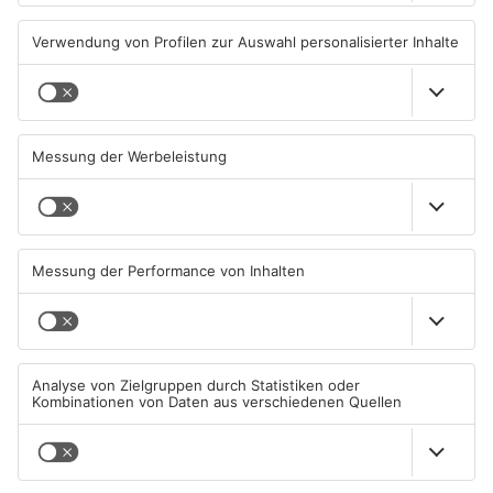
Wenigumstadt feiert das
Wegen Trockenheit: Neue
Stöffche
Regeln auf A'burger
Friedhöfen
01.08.2026, 21:17 UHR IN KREIS
31.07.2026, 11:46 UHR IN KREIS
ASCHAFFENBURG
ASCHAFFENBURG