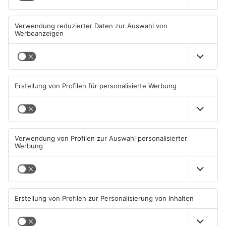
Zwei Fußgänger in
Große Baustelle in
Aschaffenburg von
Aschaffenburger Innenstadt
Mercedes erfasst
beendet
07.08.2026, 07:52 UHR IN
05.08.2026, 06:40 UHR IN
ASCHAFFENBURG
ASCHAFFENBURG
TOPNEWS
Feuerwerk löst wohl Brand in
Aschaffenburg: Prozess um
Aschaffenburg-Schweinheim
schweren E-Scooter-Raub
aus
beginnt