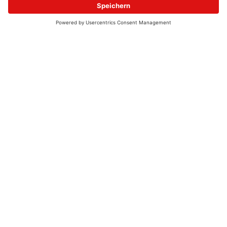
© 2026 - UKW-Frequenzen 100,4 & 99,4 & 90,8 | DAB+ | Alexa
Allgemeine Kontaktnummer
06021 – 38 83 0