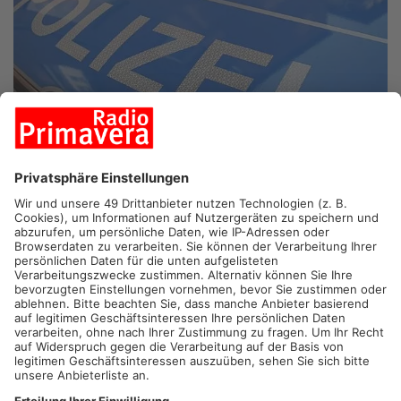
COPYRIGHT GETTYIMAGES
ASCHAFFENBURG.
In Aschaffenburg hat am Abend ein Mann
unter Drogeneinfluss versucht, Polizisten zu würgen. Die
Beamten waren wegen einer Ruhestörung zu seiner Wohnung
in Damm gerufen worden. Als sie androhten, seine
Musikanlage sicherzustellen, ging der 36-Jährige plötzlich auf
sie los und versuchte die Beamten zu würgen. Die Polizisten
überwältigten den Angreifer, er wurde nach einer Nacht in
Gewahrsam wieder entlassen. Gegen ihn wird nun wegen
tätlichen Angriffs auf Vollstreckungsbeamte ermittelt.