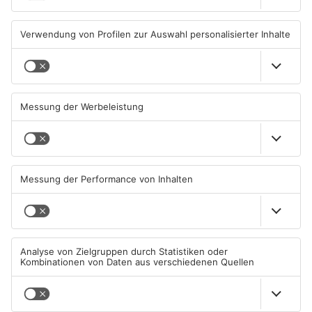
04.08.2026, 13:21 UHR IN
04.08.2026, 06:36 UHR IN
ASCHAFFENBURG
ASCHAFFENBURG
AB: Sperrmüllpresse brennt
AB: Aktion "Bewegung im
auf Recyclinghof
Park" startet
01.08.2026, 14:33 UHR IN
01.08.2026, 08:28 UHR IN
ASCHAFFENBURG
ASCHAFFENBURG