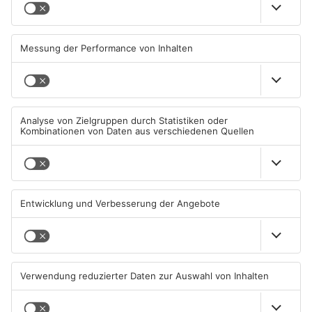
Große Baustelle in
Feuerwerk löst wohl Brand in
Aschaffenburger Innenstadt
Aschaffenburg-Schweinheim
beendet
aus
05.08.2026, 06:40 UHR IN
04.08.2026, 13:21 UHR IN
ASCHAFFENBURG
ASCHAFFENBURG
TOPNEWS
Aschaffenburg: Prozess um
AB: Sperrmüllpresse brennt
schweren E-Scooter-Raub
auf Recyclinghof
beginnt
04.08.2026, 06:36 UHR IN
01.08.2026, 14:33 UHR IN