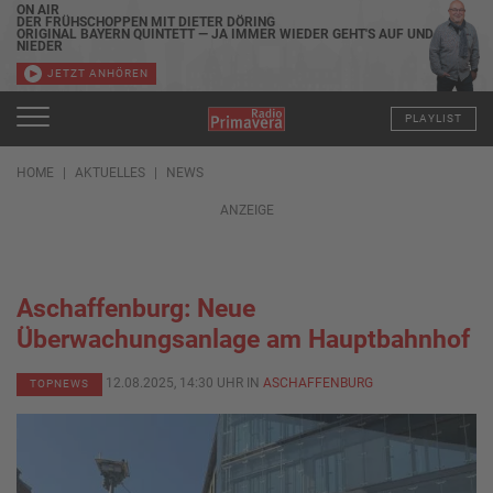
ON AIR
DER FRÜHSCHOPPEN MIT DIETER DÖRING
ORIGINAL BAYERN QUINTETT — JA IMMER WIEDER GEHT'S AUF UND
NIEDER
JETZT ANHÖREN
PLAYLIST
HOME
AKTUELLES
NEWS
ANZEIGE
Aschaffenburg: Neue
Überwachungsanlage am Hauptbahnhof
12.08.2025, 14:30 UHR IN
ASCHAFFENBURG
TOPNEWS