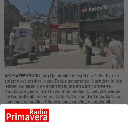
ASCHAFFENBURG.
Am Hauptbahnhof wird die Sicherheit ab
sofort noch stärker in den Fokus genommen. Nachdem in den
letzten Monaten die Kriminalitätsrate im Bahnhofsviertel
drastisch zugenommen hatte, möchte die Polizei jetzt wieder
die Kontrolle übernehmen. Dafür hat sie an der Luitpoldstraße
einen neuen mobilen Überwachungsanhänger aufgestellt.
Dieser sollen die Geschehnisse rund um den Bahnhof besser
im Blick behalten werden.
Unter anderem kommen jetzt Videokameras zum Einsatz, mit
denen die Polizei mögliche Vorfälle schneller erkennen und