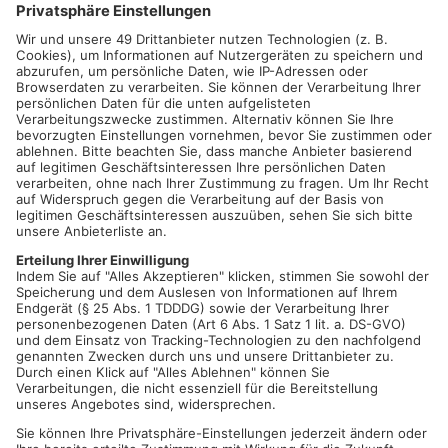
entsprechend reagieren kann. Außerdem bestätigte
Polizeidirektor Frank Eckhardt zukünftig einen weiteren
Überwachungspunkt am Regionalen Omnibusbahnhof.
Erst vor wenigen Monaten randalierte am Hauptbahnhof ein
betrunkener Mann. Der 33-Jährige soll während des Einsatzes
außerdem die Beamten beleidigt haben. Er wurde in eine
Fachklinik eingewiesen. Und nur einige Tage zuvor griff ein
Somalier mehrere Menschen an – einen attackierte er sogar
mit einer Glasscherbe. Die Polizei selbst bezeichnet den
Aschaffenburger Hauptbahnhof deshalb als
„Einsatzschwerpunkt“. Mithilfe der neuen Videoüberwachung
sollen Straftaten jetzt besser aufgeklärt
oder verhindert werden können.
Mehr zum Thema
00:15
PLAY
MUTE
Polizeidirektor Frank Eckhardt