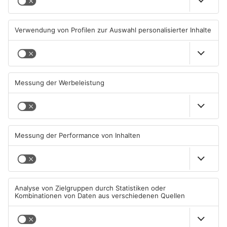
Aschaffenburg von
Aschaffenburger Innenstadt
Mercedes erfasst
beendet
07.08.2026, 07:52 UHR IN
05.08.2026, 06:40 UHR IN
ASCHAFFENBURG
ASCHAFFENBURG
TOPNEWS
Feuerwerk löst wohl Brand in
Aschaffenburg: Prozess um
Aschaffenburg-Schweinheim
schweren E-Scooter-Raub
aus
beginnt
04.08.2026, 13:21 UHR IN
04.08.2026, 06:36 UHR IN
ASCHAFFENBURG
ASCHAFFENBURG