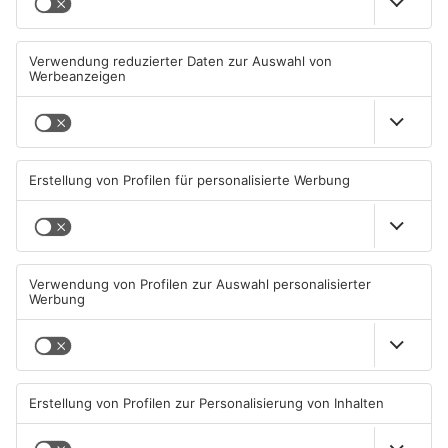
13-jährige Samifira S.
Straßensperrung in
könnte sich in
Aschaffenburg wegen
Aschaffenburg aufhalten
Gasnetz-Reparatur
09.08.2026, 15:52 UHR IN
08.08.2026, 13:53 UHR IN
ASCHAFFENBURG
ASCHAFFENBURG
TOPNEWS
Zwei Fußgänger in
Große Baustelle in