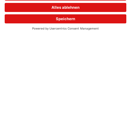
© 2026 - UKW-Frequenzen 100,4 & 99,4 & 90,8 | DAB+ | Alexa