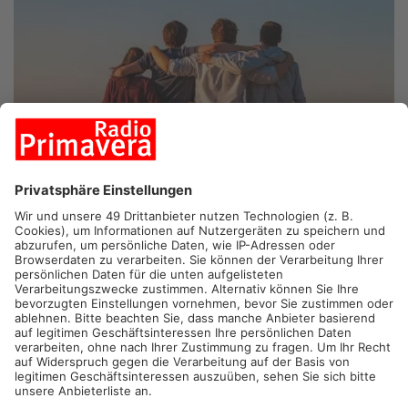
ASCHAFFENBURG.
Heute stehen in Aschaffenburg die
Jugendlichen im Mittelpunkt. Mithilfe des Projekts „Jugend
stärken: Brücke in die Eigenständigkeit“ sollen junge
Menschen von 14 bis 26 Jahren auf den Weg in ein
selbstständiges Leben begleitet werden. Die Stadt
Aschaffenburg hat sich das Ziel gesetzt, bis 2027 ein
umfassendes Beratungs- und Unterstützungsangebot in Form
von aufsuchender Jugendsozialarbeit zu bieten. Das Angebot
richtet sich vor allem an junge Erwachsene, die beispielsweise
von der Wohnungslosigkeit bedroht sind. Die
Auftaktveranstaltung findet heute Vormittag im Martinshaus