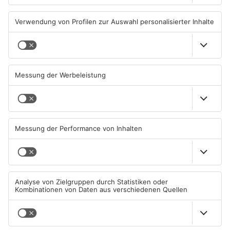
TOPNEWS
Aschaffenburg: Prozess um
AB: Sperrmüllpresse brennt
schweren E-Scooter-Raub
auf Recyclinghof
beginnt
04.08.2026, 06:36 UHR IN
01.08.2026, 14:33 UHR IN
ASCHAFFENBURG
ASCHAFFENBURG