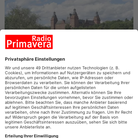
ASCHAFFENBURG.
Großeinsatz der Aschaffenburger
Feuerwehr am Nachmittag im Bereich des Floßhafens. In den
Main war Öl ausgelaufen von einem bislang unbekannten
Verursacher. Spaziergänger hatten die Verunreinigung entdeckt
und die Einsatzkräfte alarmiert. Zahlreiche Feuerwehrleute und
mehrere Boote rückten auf dem Main an, um die Ölschicht zu
beseitigen. Jetzt ermittelt die Wasserschutzwasserpolizei.
Artikel teilen