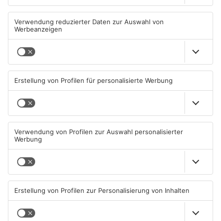
Straßensperrung in
Zwei Fußgänger in
Aschaffenburg wegen
Aschaffenburg von
Gasnetz-Reparatur
Mercedes erfasst
08.08.2026, 13:53 UHR IN
07.08.2026, 07:52 UHR IN
ASCHAFFENBURG
ASCHAFFENBURG
TOPNEWS
Große Baustelle in
Feuerwerk löst wohl Brand in
Aschaffenburger Innenstadt
Aschaffenburg-Schweinheim
beendet
aus
05.08.2026, 06:40 UHR IN
04.08.2026, 13:21 UHR IN
ASCHAFFENBURG
ASCHAFFENBURG