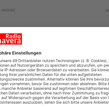
ANZEIGE
A
uo in
estgenommen