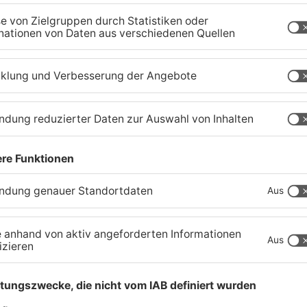
Neue Sperrungen rund um
G
Biebergemünd
F
a
02.08.2026, 08:33 UHR IN MAIN-KINZIG-KREIS
31