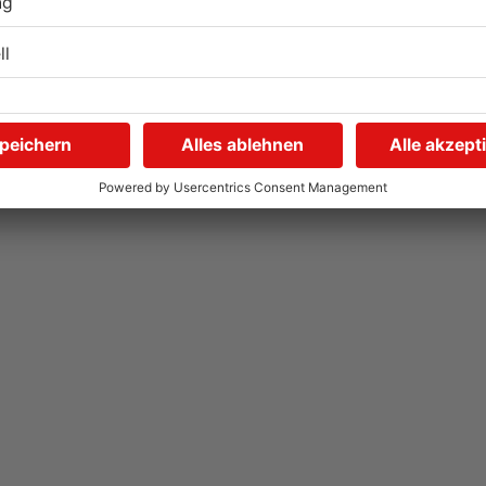
s
Grundschule in Freigericht
F
verwüstet
p
29.07.2026, 06:39 UHR IN MAIN-KINZIG-KREIS
28