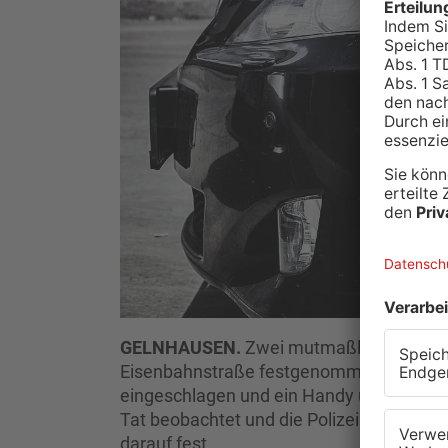
GELNHAUSEN.
Zwei mutmaßliche Autokn
Eisenbahnstraße festgenommen worden. S
eingeschlagen und ein Handy und eine So
Tat beobachtet und die Polizei verständi
darauf fest.