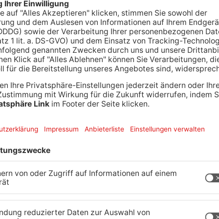
acker sind am Nachmittag in der Gelnhäuser
ie sollen die Fensterscheibe eines Fahrzeugs
nnenbrille gestohlen haben. Ein Passant hatte die
gt. Die nahm die zwei Tatverdächtigen dann kurz