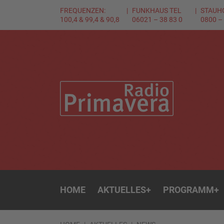
FREQUENZEN:
FUNKHAUS TEL
STAUH
100,4 & 99,4 & 90,8
06021 – 38 83 0
0800 –
HOME
AKTUELLES
+
PROGRAMM
+