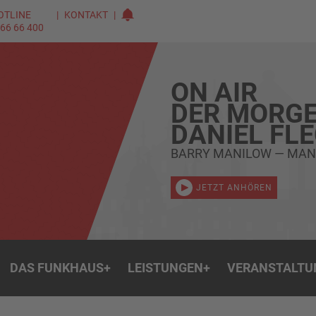
OTLINE
KONTAKT
 66 66 400
ON AIR
DER MORGE
DANIEL FL
BARRY MANILOW — MA
JETZT ANHÖREN
DAS FUNKHAUS
+
LEISTUNGEN
+
VERANSTALTU