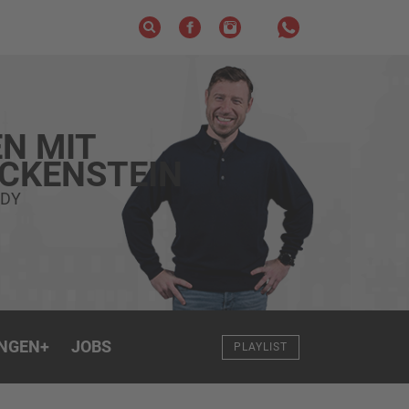
N MIT
ECKENSTEIN
NDY
NGEN
+
JOBS
PLAYLIST