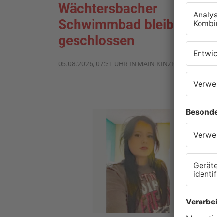
Wächtersbacher
Schwimmbad bleibt heute
geschlossen
05.08.2026, 07:31 UHR IN MAIN-KINZIG-KREIS