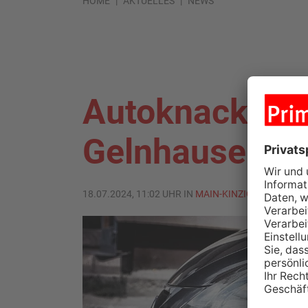
HOME
AKTUELLES
NEWS
Autoknacker-D
Gelnhausen f
18.07.2024, 11:02 UHR IN
MAIN-KINZIG-KREIS