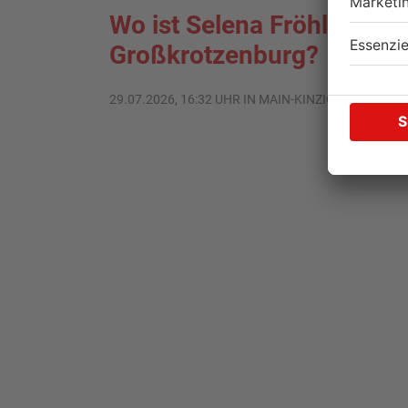
Wo ist Selena Fröhlich au
Großkrotzenburg?
29.07.2026, 16:32 UHR IN MAIN-KINZIG-KREIS