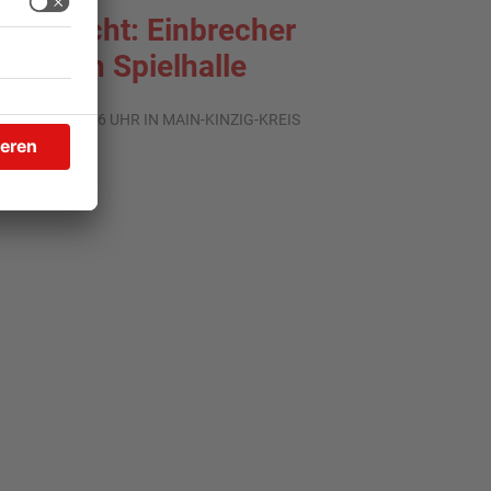
reigericht: Einbrecher
lündern Spielhalle
.07.2026, 07:36 UHR IN MAIN-KINZIG-KREIS