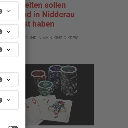
leisarbeiten sollen
eldbrand in Nidderau
usgelöst haben
.07.2026, 06:25 UHR IN MAIN-KINZIG-KREIS