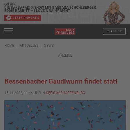
ON AIR
DIE BARBARADIO-SHOW MIT BARBARA SCHÖNEBERGER
EDDIE RABBITT — I LOVE A RAINY NIGHT
JETZT ANHÖREN
PLAYLIST
HOME
AKTUELLES
NEWS
ANZEIGE
Bessenbacher Gaudiwurm findet statt
16.11.2022, 11:44 UHR IN
KREIS ASCHAFFENBURG