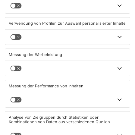
Großbaustelle auf A3
Wenigumstadt feiert das
zwischen Hösbach und
Stöffche
Stockstadt
03.08.2026, 15:57 UHR IN KREIS
01.08.2026, 21:17 UHR IN KREIS
ASCHAFFENBURG
ASCHAFFENBURG
Wegen Trockenheit: Neue
Unterwäsche-Dieb in
Regeln auf A'burger
Goldbach geschnappt
Friedhöfen