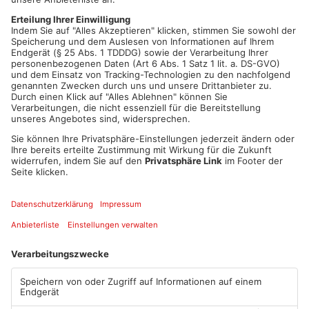
Areal für die Kernzone, in dem der Wald zum Teil schon seit
fast 100 Jahren sich selbst überlassen wird. In Prima-Sonntag
rechnete ein Skeptiker des Projekts kürzlich vor, dass wohl
trotz aller Bemühungen zu wenig Fläche zusammenkommen
wird. Am Ende ist es wahrscheinlich wie im Fußball – das
Spiel ist erst aus, wenn abgepfiffen ist.
Artikel teilen
ANZEIGE
Mehr aus Kreis
Aschaffenburg