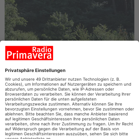
WEIBERSBRUNN.
Auf der Suche nach Waldflächen für die
Biosphärenregion Spessart macht Aschaffenburgs Landrat
Legler heute Station in Weibersbrunn. Auf der öffentlichen
Gemeinderatssitzung will der Landrat für das Projekt werben.
Leidenschaftlich kämpft Legler für die Biosphären-Idee. Vor
Ort, bei den Gemeinden. Meistens mit Erfolg, etwa in Karlstein,
Bessenbach und Glattbach. Zuletzt in Geiselbach jedoch nicht.
Weibersbrunn selbst zählt flächenmäßig zu den kleinsten
Gemeinden im Kreis, könnte also nicht viel liefern. Aber dafür
mit dem Naturschutzgebiet Metzgergraben ein hochwertiges