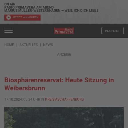
ON AIR
RADIO PRIMAVERA AM ABEND
MARIUS MÜLLER-WESTERNHAGEN — WEIL ICH DICH LIEBE
JETZT ANHÖREN
PLAYLIST
HOME
AKTUELLES
NEWS
ANZEIGE
Biosphärenreservat: Heute Sitzung in
Weibersbrunn
17.10.2024, 05:34 UHR IN
KREIS ASCHAFFENBURG