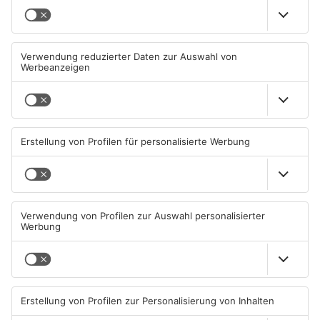
TOPNEWS
Neue Baugrundstücke für
Tante Enso übernimmt
junge Familien in
einzigen Supermarkt in
Heimbuchenthal?
Pflaumheim
06.08.2026, 11:39 UHR IN KREIS
06.08.2026, 05:30 UHR IN KREIS
ASCHAFFENBURG
ASCHAFFENBURG
TOPNEWS