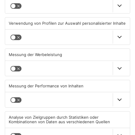
Großbaustelle auf A3
Wenigumstadt feiert das
zwischen Hösbach und
Stöffche
Stockstadt
03.08.2026, 15:57 UHR IN KREIS
01.08.2026, 21:17 UHR IN KREIS
ASCHAFFENBURG
ASCHAFFENBURG
Wegen Trockenheit: Neue
Unterwäsche-Dieb in
Regeln auf A'burger
Goldbach geschnappt