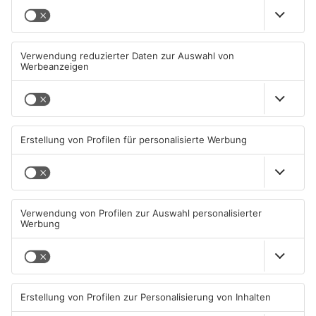
TOPNEWS
Neue Baugrundstücke für
Tante Enso übernimmt
junge Familien in
einzigen Supermarkt in
Heimbuchenthal?
Pflaumheim
06.08.2026, 11:39 UHR IN KREIS
06.08.2026, 05:30 UHR IN KREIS
ASCHAFFENBURG
ASCHAFFENBURG
TOPNEWS