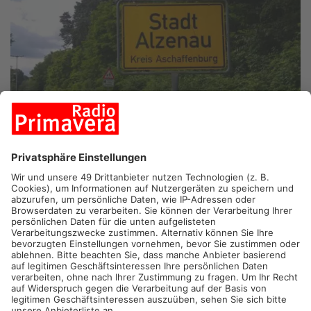
ALZENAU.
Beim Spessart-Biosphärenreservat kann künftig
jede Kommune ihre eigene Naturwald-Zone ausweisen. Am
Abend will der Alzenauer Stadtrat entscheiden, ob Teile des
Stadtwaldes eine solche Kernzone werden sollen.
Im geplanten Biosphärenreservat soll nachhaltiges
Wirtschaften im Einklang mit der Natur gefördert werden.
Anders als bei einem Nationalpark darf der Wald in der
Biosphärenregion nämlich weiterhin wirtschaftlich genutzt
werden. In einer ausgewählten Kernzone
muss
die Natur aber
sich selbst überlassen werden. Die Gemeinden dürfen dabei