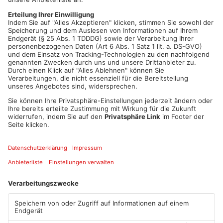
aber selbst entscheiden, ob sie eine solche Zone in ihrem
Wald haben möchten und wo die sich befinden soll. Im
Idealfall sollte die Kernzone nicht kleiner als 25 Hektar sein.
Ob die Stadt Alzenau einen Teil ihres Waldes dafür zur
Verfügung stellen wird, und wie groß diese Fläche sein wird,
das entscheidet sich vielleicht heute Abend.
Artikel teilen
ANZEIGE
Mehr aus Kreis
Aschaffenburg