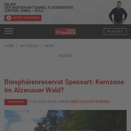
ON AIR
DER MORGEN MIT DANIEL FLECKENSTEIN
JUPITER JONES — STILL
JETZT ANHÖREN
PLAYLIST
HOME
AKTUELLES
NEWS
ANZEIGE
Biosphärenreservat Spessart: Kernzone
im Alzenauer Wald?
21.03.2024, 06:41 UHR IN
KREIS ASCHAFFENBURG
TOPNEWS