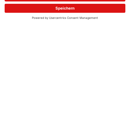
© 2026 - UKW-Frequenzen 100,4 & 99,4 & 90,8 | DAB+ | Alexa
Allgemeine Kontaktnummer
06021 – 38 83 0