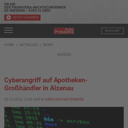
ON AIR
DER PRIMAVERA-NACHTSCHWÄRMER
ED SHEERAN — EYES CLOSED
JETZT ANHÖREN
PLAYLIST
HOME
AKTUELLES
NEWS
ANZEIGE
Cyberangriff auf Apotheken-
Großhändler in Alzenau
30.10.2024, 12:09 UHR IN
KREIS ASCHAFFENBURG