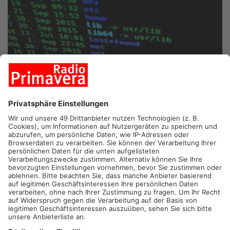
ALZENAU.
Ein Cyberangriff auf einen Apotheken-Großhändler
in Alzenau sorgt derzeit für neue Lieferprobleme bei
Medikamenten. Nach einer Meldung des Online-Portals
„Apotheke Adhoc“ gingen die Server des Unternehmens AEP
bereits gestern offline. Aktuell seien IT-Forensiker in Alzenau-
Hörstein, um den Urheber der Cyberattacke zu ermitteln und
die Rechner wieder in Betrieb zu bekommen. Von AEP gibt es
bislang keinerlei Informationen. Aus Apothekerkreisen hieß
es, dass dringende Bestellungen kurzfristig über andere
Großhändler abgewickelt werden könnten.