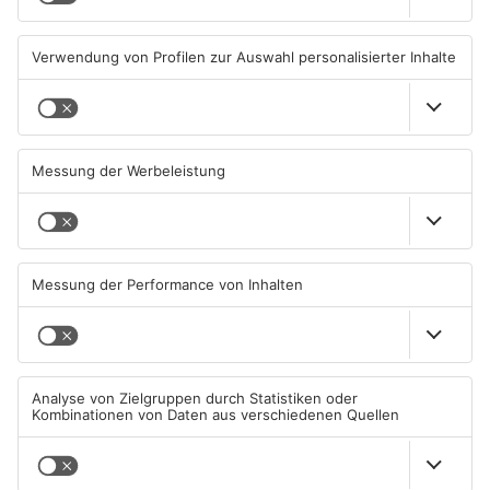
03.08.2026, 15:57 UHR IN KREIS
01.08.2026, 21:17 UHR IN KREIS
ASCHAFFENBURG
ASCHAFFENBURG
Wegen Trockenheit: Neue
Unterwäsche-Dieb in
Regeln auf A'burger
Goldbach geschnappt
Friedhöfen
31.07.2026, 11:46 UHR IN KREIS
31.07.2026, 11:42 UHR IN KREIS
ASCHAFFENBURG
ASCHAFFENBURG