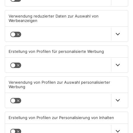
Neue Baugrundstücke für
Tante Enso übernimmt
junge Familien in
einzigen Supermarkt in
Heimbuchenthal?
Pflaumheim
06.08.2026, 11:39 UHR IN KREIS
06.08.2026, 05:30 UHR IN KREIS
ASCHAFFENBURG
ASCHAFFENBURG
TOPNEWS
Großbaustelle auf A3
Wenigumstadt feiert das
zwischen Hösbach und
Stöffche
Stockstadt