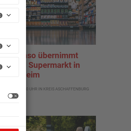
ante Enso übernimmt
inzigen Supermarkt in
flaumheim
.08.2026, 05:30 UHR IN KREIS ASCHAFFENBURG