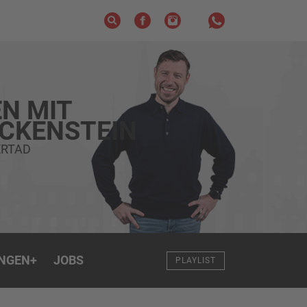
N MIT
ECKENSTEIN
ERTAD
NGEN
+
JOBS
PLAYLIST