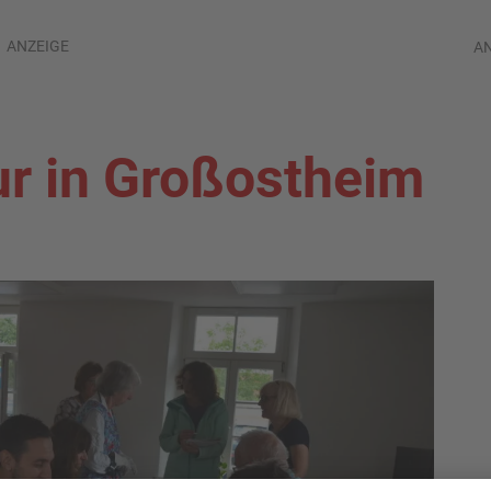
ANZEIGE
A
r in Großostheim