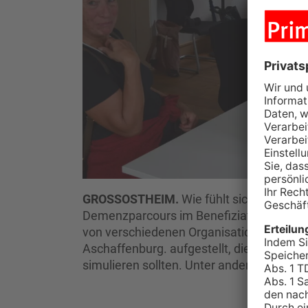
GROSSOSTHEIM.
Wie fühlt sich Demenz 
Demenzparcours im Benefiziatenhaus in 
von verschiedenen Organisationen, wie d
Aschaffenburg. aufgestellt, die Alltags
simulieren sollten. Unter anderem gab e