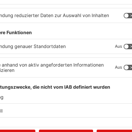
Neue Baugrundstücke für
T
junge Familien in
e
Heimbuchenthal?
P
06.08.2026, 11:39 UHR IN KREIS ASCHAFFENBURG
06