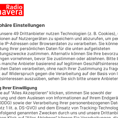
an? Das konnten Interessierte beim
Großostheim erleben. Dabei wurden 13 Stationen
er VdK und der Alzheimer Gesellschaft
herausforderungen von Demenzerkrankten
s Stationen wie Kochen, Backen und Einkaufen.