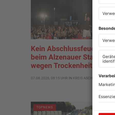
Kein Abschlussfeuerwerk
beim Alzenauer Stadtfest
wegen Trockenheit
07.08.2026, 08:15 UHR IN KREIS ASCHAFFENBURG
TOPNEWS