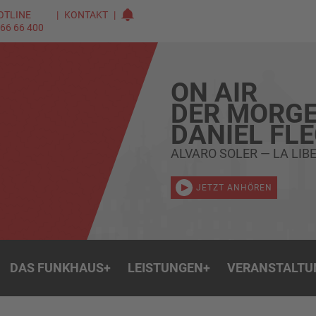
OTLINE
KONTAKT
 66 66 400
ON AIR
DER MORGE
DANIEL FL
ALVARO SOLER — LA LIB
JETZT ANHÖREN
DAS FUNKHAUS
+
LEISTUNGEN
+
VERANSTALTU