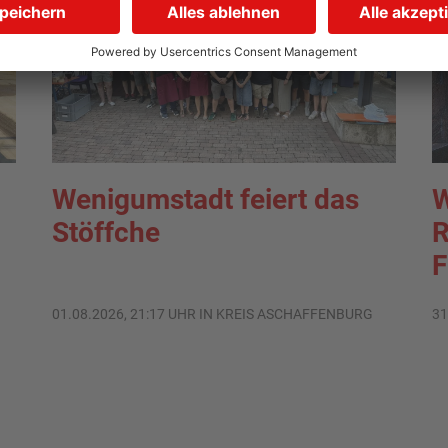
Wenigumstadt feiert das
W
Stöffche
R
F
01.08.2026, 21:17 UHR IN KREIS ASCHAFFENBURG
31