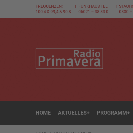
FREQUENZEN:
FUNKHAUS TEL
STAUH
100,4 & 99,4 & 90,8
06021 – 38 83 0
0800 –
HOME
AKTUELLES
+
PROGRAMM
+