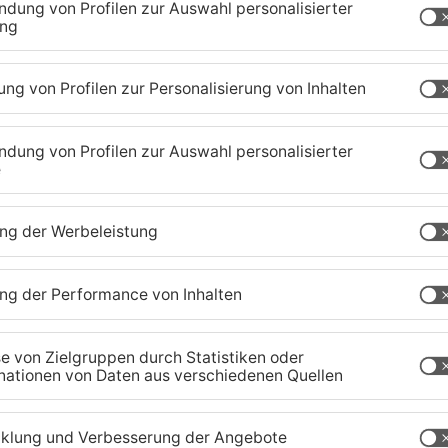
1
/
4
chaffenburg
TOPNEWS