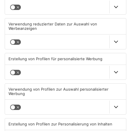
Einbruch ins Seligenstädter
Trinkwasserbrunnen in
Jugendzentrum scheitert
Obertshausen mit Keimen
belastet
06.08.2026, 13:56 UHR IN KREIS
06.08.2026, 06:45 UHR IN KREIS
OFFENBACH
OFFENBACH