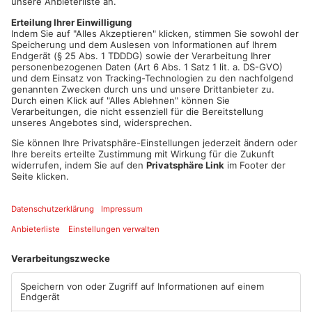
gekappt worden, weil die Hausverwaltung eine halbe Million
Euro Schulden bei der Energieversorgung angehäuft hatte.
Mittlerweile kam raus: Auch bei den Abfallgebühren steht das
Unternehmen mit 460.000 Euro in der Kreide. Jetzt sollen die
über 600 Eigentümer möglichst schnell eine seriöse
Hausverwaltung neu wählen. Ein Termin für die sogenannte
Erbbauberechtigtenversammlung steht aber noch nicht fest.
Artikel teilen
ANZEIGE
Mehr aus Kreis
Offenbach