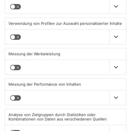
Senior vor Offenbacher Bank
Igel verursacht
abgelenkt und bestohlen
Polizeieinsatz in Mühlheimer
Supermarkt
05.08.2026, 13:42 UHR IN KREIS
04.08.2026, 07:54 UHR IN KREIS
OFFENBACH
OFFENBACH
Hier brauchen Autofahrer in
IHK registriert mehr
Rodgau jetzt mehr Geduld
Unternehmensgründungen