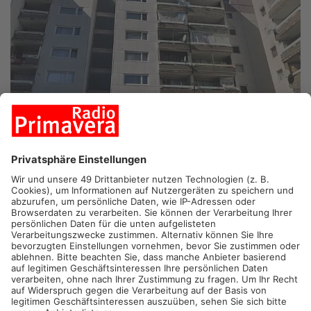
DIETZENBACH.
Im Skandal um die Hausverwaltung im
Dietzenbacher Spessartviertel hat sich Bürgermeister Lang nun
an die betroffenen Eigentümer gewandt. Lang will die
Hausverwaltung abwählen, dafür ist er auf die Unterstützung
der anderen Eigentümer im Spessartviertel angewiesen.
„So kann es nicht mehr weitergehen“ schreibt Bürgermeister
Dieter Lang in seiner Funktion als Aufsichtsratsvorsitzender
der Wohnungsgesellschaft Dietzenbach. Ihm allein gehören 89
Wohnungen in der Anlage Rosenpark – dorthin waren genau
vor einem Monat die Fernwärmeleitungen für zwei Tage