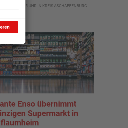
.08.2026, 16:15 UHR IN KREIS ASCHAFFENBURG
ante Enso übernimmt
inzigen Supermarkt in
flaumheim