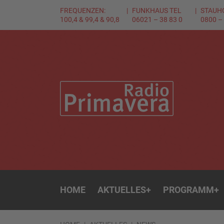
FREQUENZEN:
FUNKHAUS TEL
STAUH
100,4 & 99,4 & 90,8
06021 – 38 83 0
0800 –
HOME
AKTUELLES
+
PROGRAMM
+