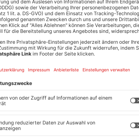
 Anwohner die Hilferufe der kleinen Ente aus
 den Schacht öffnen könnte, musste die
n sie das kleine Küken. Weil die Entenmutter aber
zogen ist musste das kleine Tier ins
n. Dort kommt es jetzt erstmal unter.