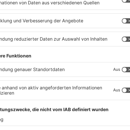
chaffenburg
TOPNEWS
en
Wir feiern 25 Jahre
K
Alzenauer Stadtfest
w
z