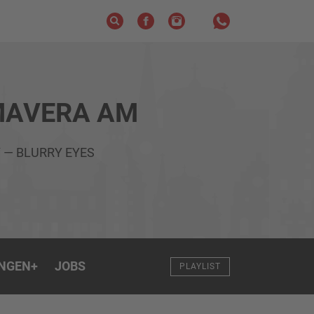
MAVERA AM
 — BLURRY EYES
NGEN
+
JOBS
PLAYLIST