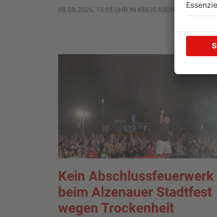
08.08.2026, 15:55 UHR IN KREIS ASCHAFFENBURG
Kein Abschlussfeuerwerk
beim Alzenauer Stadtfest
wegen Trockenheit