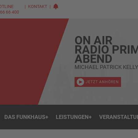
OTLINE
KONTAKT
 66 66 400
ON AIR
RADIO PRI
ABEND
MICHAEL PATRICK KELLY
JETZT ANHÖREN
DAS FUNKHAUS
+
LEISTUNGEN
+
VERANSTALTU