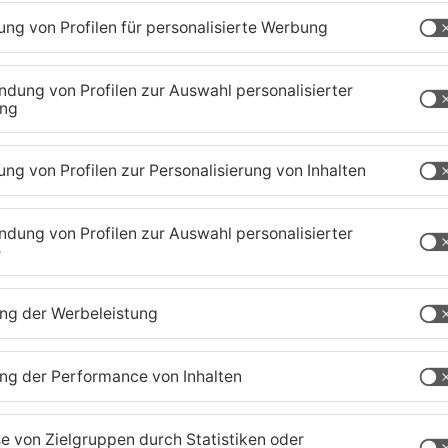
1
/
3