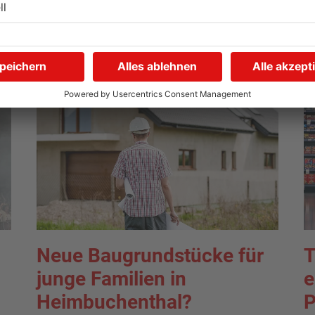
08.08.2026, 00:05 UHR IN KREIS ASCHAFFENBURG
07
TOPNEWS
Neue Baugrundstücke für
T
junge Familien in
e
Heimbuchenthal?
P