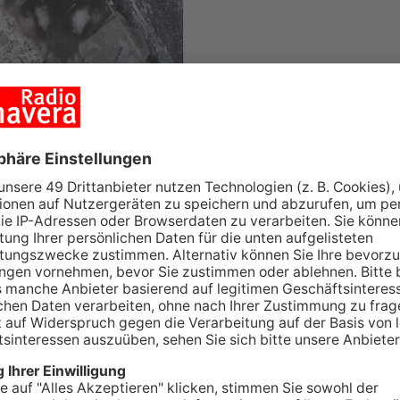
stheim: Am Nachmittag hat die Feuerwehr eine
tet.
willigen Feuerwehr Großostheim ein: Eine kleine
 Anwohner der Babenhäuser Straße hatten
n drei Küken durch den Garten läuft, als plötzlich