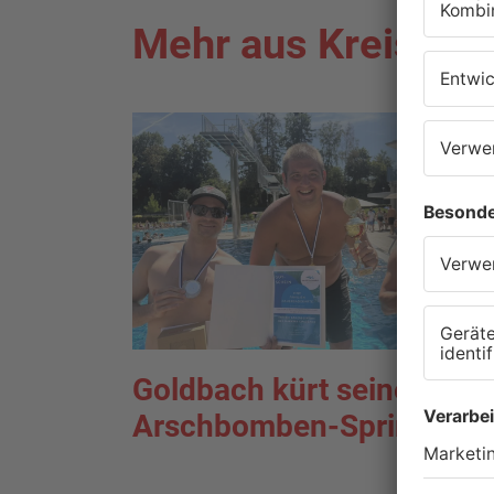
Mehr aus Kreis As
Goldbach kürt seine best
Arschbomben-Springer