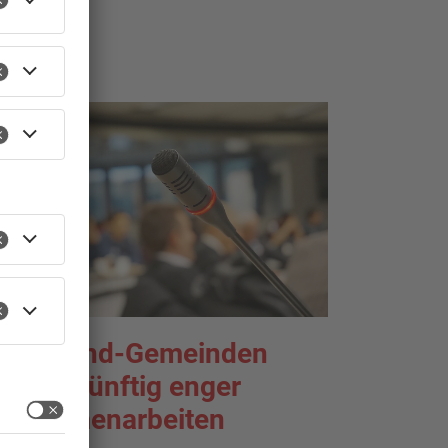
ahlgrund-Gemeinden
ollen künftig enger
usammenarbeiten