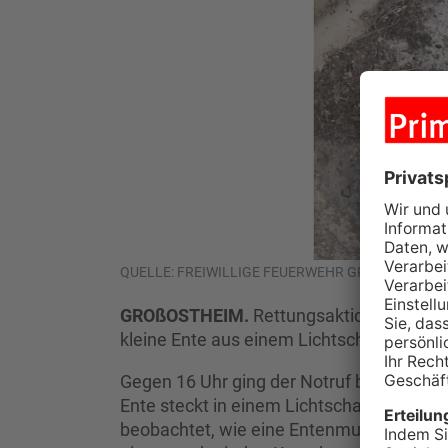
QUELLE: FREIWILLIGE FEUERWEHR GROSSOSTHEIM
GROßOSTHEIM.
Rettungsaktion in Großo
kleine Ente aus einem Lichtschacht geret
Gegen 16 Uhr ging der Notruf bei der Frei
Ente steckt in einem Lichtschacht fest.
beobachtet, wie eine Entenmutter mit ihre