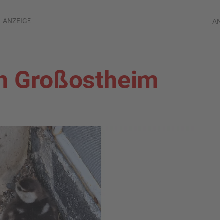
ANZEIGE
A
in Großostheim