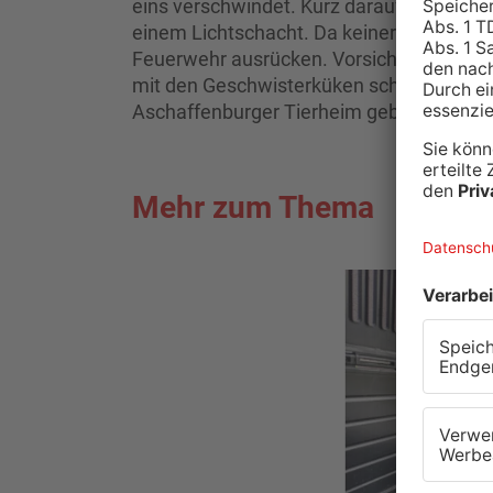
eins verschwindet. Kurz darauf hörten die
einem Lichtschacht. Da keiner von ihnen
Feuerwehr ausrücken. Vorsichtig befreite
mit den Geschwisterküken schon weiterge
Aschaffenburger Tierheim gebracht werde
Mehr zum Thema