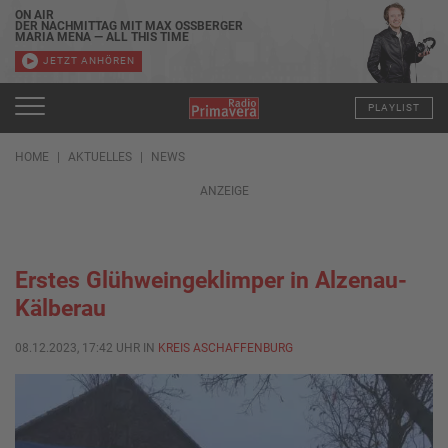
ON AIR
DER NACHMITTAG MIT MAX OSSBERGER
MARIA MENA — ALL THIS TIME
JETZT ANHÖREN
PLAYLIST
HOME
AKTUELLES
NEWS
ANZEIGE
Erstes Glühweingeklimper in Alzenau-
Kälberau
08.12.2023, 17:42 UHR IN
KREIS ASCHAFFENBURG