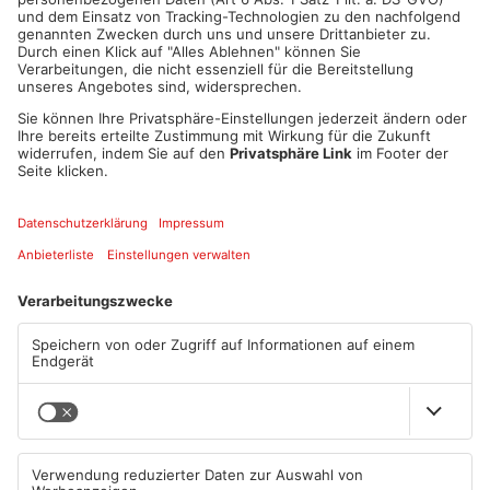
1
/
3
Artikel teilen
ANZEIGE