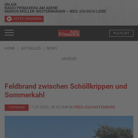
ON AIR
RADIO PRIMAVERA AM ABEND
MARIUS MÜLLER-WESTERNHAGEN — WEIL ICH DICH LIEBE
JETZT ANHÖREN
PLAYLIST
HOME
AKTUELLES
NEWS
ANZEIGE
Feldbrand zwischen Schöllkrippen und
Sommerkahl
11.07.2023, 18:10 UHR IN
KREIS ASCHAFFENBURG
TOPNEWS