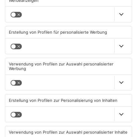
Mehr aus Kreis
Aschaffenburg
TOPNEWS
Neue Baugrundstücke für
Tante Enso übernimmt
junge Familien in
einzigen Supermarkt in
Heimbuchenthal?
Pflaumheim
06.08.2026, 11:39 UHR IN KREIS
06.08.2026, 05:30 UHR IN KREIS
ASCHAFFENBURG
ASCHAFFENBURG
TOPNEWS