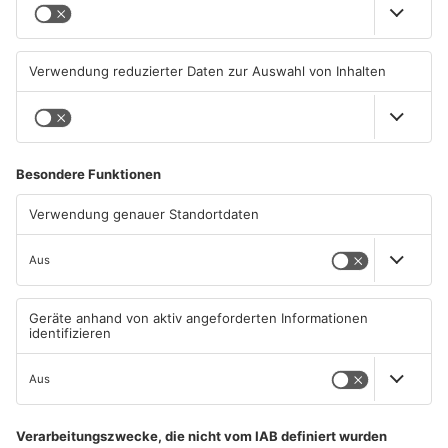
Wegen Trockenheit: Neue
Unterwäsche-Dieb in
Regeln auf A'burger
Goldbach geschnappt
Friedhöfen
31.07.2026, 11:46 UHR IN KREIS
31.07.2026, 11:42 UHR IN KREIS
ASCHAFFENBURG
ASCHAFFENBURG