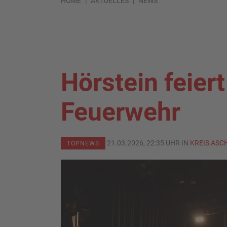
HOME
AKTUELLES
NEWS
Hörstein feier
Feuerwehr
21.03.2026, 22:35 UHR IN
KREIS AS
TOPNEWS