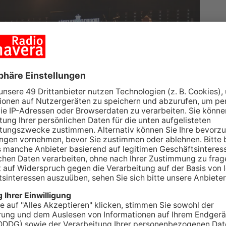
er Freiwilligen Feuerwehr sorgte das Königlich
om Oktoberfest, für beste Stimmung.
n sie die Halle zum Beben und die Gäste zum
che Feuerwehren aus den umliegenden Gemeinden
affstätten (Österreich) waren gekommen.