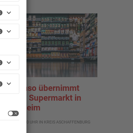
ante Enso übernimmt
inzigen Supermarkt in
flaumheim
.08.2026, 05:30 UHR IN KREIS ASCHAFFENBURG