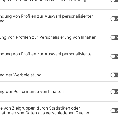
1
/
51
chaffenburg