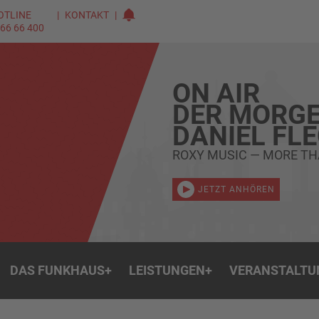
OTLINE
KONTAKT
 66 66 400
ON AIR
DER MORGE
DANIEL FL
ROXY MUSIC — MORE TH
JETZT ANHÖREN
DAS FUNKHAUS
+
LEISTUNGEN
+
VERANSTALTU