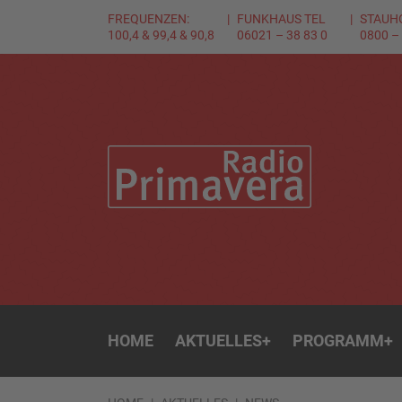
FREQUENZEN:
FUNKHAUS TEL
STAUH
100,4 & 99,4 & 90,8
06021 – 38 83 0
0800 –
HOME
AKTUELLES
+
PROGRAMM
+