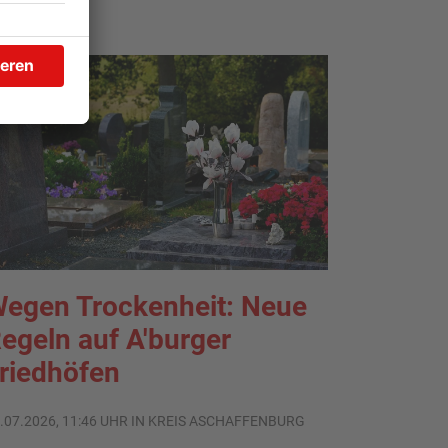
egen Trockenheit: Neue
egeln auf A'burger
riedhöfen
.07.2026, 11:46 UHR IN KREIS ASCHAFFENBURG