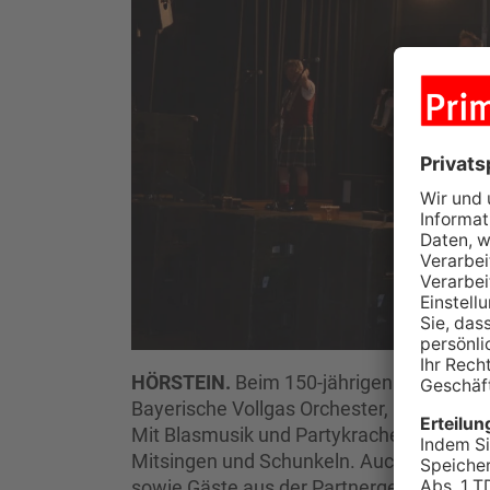
HÖRSTEIN.
Beim 150-jährigen Jubiläum d
Bayerische Vollgas Orchester, bekannt v
Mit Blasmusik und Partykrachern brachte
Mitsingen und Schunkeln. Auch zahlrei
sowie Gäste aus der Partnergemeinde Pf