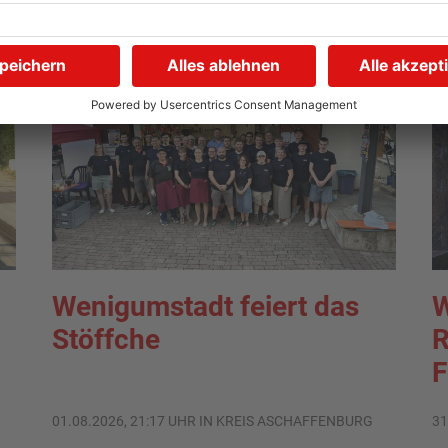
Wenigumstadt feiert das
W
Stöffche
R
F
01.08.2026, 21:17 UHR IN KREIS ASCHAFFENBURG
31