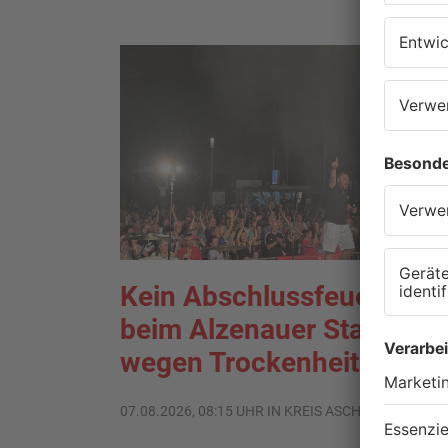
Kein Abschlussfeuerwerk
beim Alzenauer Stadtfest
wegen Trockenheit
07.08.2026, 08:15 UHR IN KREIS ASCHAFFENBURG