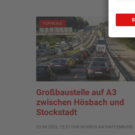
TOPNEWS
Großbaustelle auf A3
zwischen Hösbach und
Stockstadt
03.08.2026, 15:57 UHR IN KREIS ASCHAFFENBURG