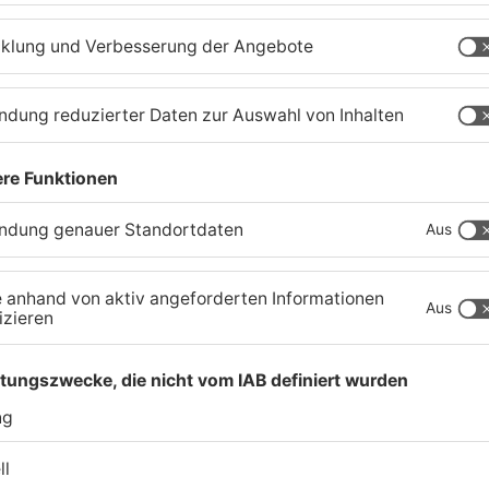
TOPNEWS
Neue Baugrundstücke für
T
junge Familien in
e
Heimbuchenthal?
P
06.08.2026, 11:39 UHR IN KREIS ASCHAFFENBURG
06