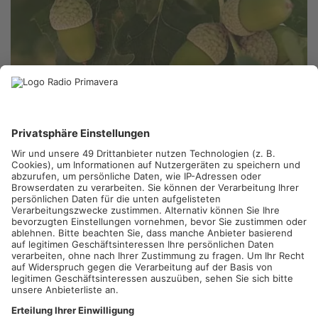
WEIBERSBRUNN.
Die Eichensaat im Spessart gehört zum
UNESCO Weltkulturerbe – und begeistert auch die
Staatsregierung. Auf Einladung von Staatsministerin Judith
Gerlach ist Forstministerin Michaela Kaniber zu Besuch im
Wald bei Weibersbrunn gewesen- Dabei konnte sie sich von
dem Ergebnis jahrhundertelanger Eichenmast der Spessarter
überzeugen.
Artikel teilen