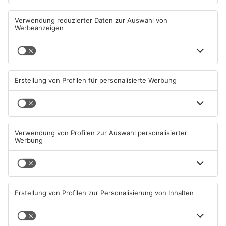
Goldbach kürt seine besten
Wir feiern 25 Jahre
Arschbomben-Springer
Alzenauer Stadtfest
08.08.2026, 15:55 UHR IN KREIS
08.08.2026, 00:05 UHR IN KREIS
ASCHAFFENBURG
ASCHAFFENBURG
Kahlgrund-Gemeinden
Kein Abschlussfeuerwerk
wollen künftig enger
beim Alzenauer Stadtfest
zusammenarbeiten
wegen Trockenheit
07.08.2026, 16:15 UHR IN KREIS
07.08.2026, 08:15 UHR IN KREIS
ASCHAFFENBURG
ASCHAFFENBURG