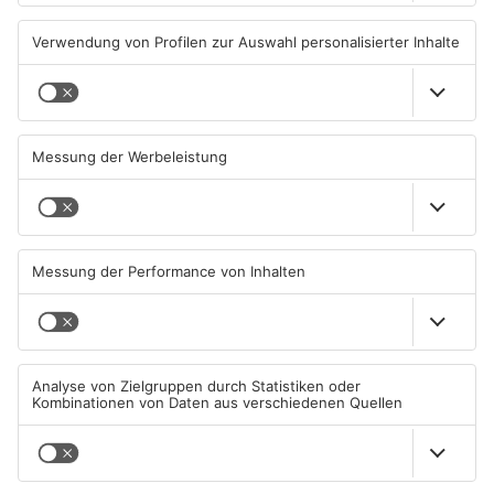
TOPNEWS
Neue Baugrundstücke für
Tante Enso übernimmt
junge Familien in
einzigen Supermarkt in
Heimbuchenthal?
Pflaumheim
06.08.2026, 11:39 UHR IN KREIS
06.08.2026, 05:30 UHR IN KREIS
ASCHAFFENBURG
ASCHAFFENBURG