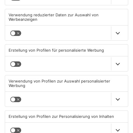
25. Stadtfest Alzenau
Kahlgrund-Gemeinden
eröffnet
wollen künftig enger
zusammenarbeiten
08.08.2026, 00:05 UHR IN KREIS
07.08.2026, 16:15 UHR IN KREIS
ASCHAFFENBURG
ASCHAFFENBURG
TOPNEWS
Kein Abschlussfeuerwerk
Neue Baugrundstücke für
beim Alzenauer Stadtfest
junge Familien in
wegen Trockenheit
Heimbuchenthal?