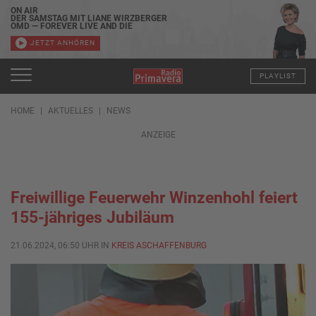
ON AIR
DER SAMSTAG MIT LIANE WIRZBERGER
OMD — FOREVER LIVE AND DIE
JETZT ANHÖREN
PLAYLIST
HOME
AKTUELLES
NEWS
ANZEIGE
Freiwillige Feuerwehr Winzenhohl feiert
155-jähriges Jubiläum
21.06.2024, 06:50 UHR IN
KREIS ASCHAFFENBURG