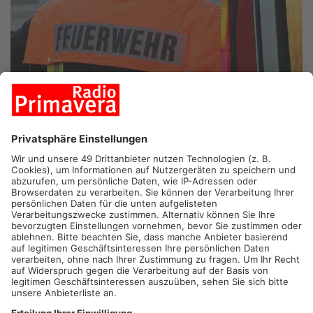
HÖSBACH-WINZENHOHL.
Zum 155-jährigen Jubiläum
veranstaltet die Freiwillige Feuerwehr Winzenhohl ein
Festwochenende. Heute Abend startet das Fest am Bildstock
Winzenhohl mit einer Party und Barbetrieb. Morgen wird
tagsüber der Kreiskinderfeuerwehrtag gefeiert – der Abend
wird mit einem bayerischen Abend ausgeklungen. Am Sonntag
gibt es zum Abschluss einen Festgottesdienst mit
Frühschoppen, gefolgt von Vereinsehrungen und einem
Mittagstisch.