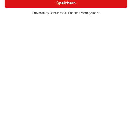
© 2026 - UKW-Frequenzen 100,4 & 99,4 & 90,8 | DAB+ | Alexa
Allgemeine Kontaktnummer
06021 – 38 83 0