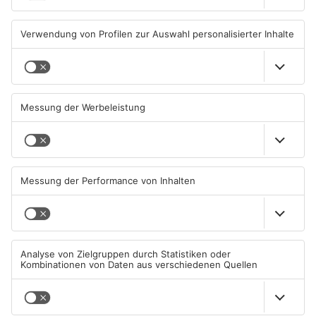
07.08.2026, 08:15 UHR IN KREIS
06.08.2026, 11:39 UHR IN KREIS
ASCHAFFENBURG
ASCHAFFENBURG
TOPNEWS
Tante Enso übernimmt
Großbaustelle auf A3
einzigen Supermarkt in
zwischen Hösbach und
Pflaumheim
Stockstadt
06.08.2026, 05:30 UHR IN KREIS
03.08.2026, 15:57 UHR IN KREIS
ASCHAFFENBURG
ASCHAFFENBURG