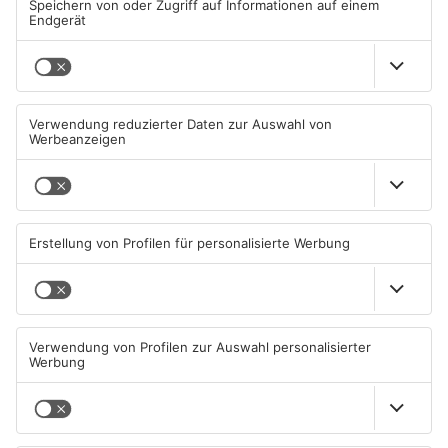
ANZEIGE
Mehr aus Kreis
Aschaffenburg
25. Stadtfest Alzenau
Kahlgrund-Gemeinden
eröffnet
wollen künftig enger
zusammenarbeiten