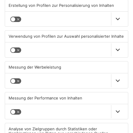
08.08.2026, 00:05 UHR IN KREIS
07.08.2026, 16:15 UHR IN KREIS
ASCHAFFENBURG
ASCHAFFENBURG
TOPNEWS
Kein Abschlussfeuerwerk
Neue Baugrundstücke für
beim Alzenauer Stadtfest
junge Familien in
wegen Trockenheit
Heimbuchenthal?
07.08.2026, 08:15 UHR IN KREIS
06.08.2026, 11:39 UHR IN KREIS
ASCHAFFENBURG
ASCHAFFENBURG