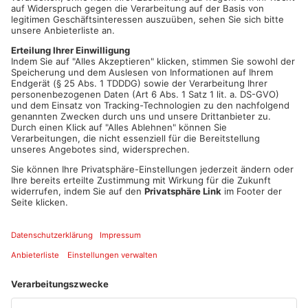
Rettungskräfte kümmerten sich vor Ort um die Verletzten und
brachten sie anschließend in umliegende Krankenhäuser.
Fahrzeuge nicht mehr fahrbereit
Beide Autos wurden bei dem Unfall so schwer beschädigt,
dass sie abgeschleppt werden mussten. Der Sachschaden
wird auf einen fünfstelligen Betrag geschätzt.
Feuerwehreinsatz an der Unfallstelle
Die Feuerwehr Stockstadt sicherte die Unfallstelle ab,
leuchtete sie aus und reinigte die Fahrbahn. Während der
Rettungs- und Bergungsarbeiten war der Kreuzungsbereich für
mehr als eine Stunde teilweise gesperrt.
Polizei untersucht Unfallhergang
Die Polizei prüft derzeit die genaue Ursache des Unfalls.
Während der Arbeiten wurden Verkehrsteilnehmer gebeten, die
Unfallstelle weiträumig zu umfahren.
Artikel teilen