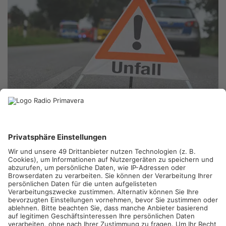
STOCKSTADT.
Am Heiligabend sind auf der B26 bei Stockstadt
zwei Autos frontal zusammengestoßen. Ein 18-jähriger Skoda-
Fahrer wollte aus Richtung Aschaffenburg kommend nach
links auf die Kreisstraße AB8 in Richtung Ringheim abbiegen.
Dabei übersah er offenbar einen entgegenkommenden
Mercedes. Beide Fahrzeuge kollidierten frontal.
Vier Verletzte ins Krankenhaus gebracht
Bei dem Zusammenstoß verletzten sich der 18-jährige
Unfallverursacher, der 39-jährige Mercedes-Fahrer, eine 34-
jährige Mitfahrerin und ein zehnjähriges Mädchen.