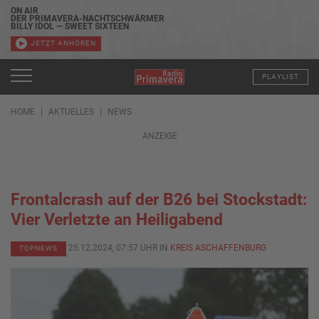
ON AIR
DER PRIMAVERA-NACHTSCHWÄRMER
BILLY IDOL — SWEET SIXTEEN
JETZT ANHÖREN
PLAYLIST
HOME
AKTUELLES
NEWS
ANZEIGE
Frontalcrash auf der B26 bei Stockstadt:
Vier Verletzte an Heiligabend
25.12.2024, 07:57 UHR IN
KREIS ASCHAFFENBURG
TOPNEWS