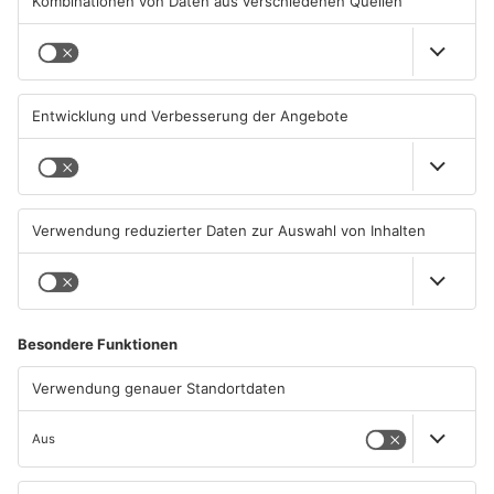
TOPNEWS
Tante Enso übernimmt
Großbaustelle auf A3
einzigen Supermarkt in
zwischen Hösbach und
Pflaumheim
Stockstadt
06.08.2026, 05:30 UHR IN KREIS
03.08.2026, 15:57 UHR IN KREIS
ASCHAFFENBURG
ASCHAFFENBURG